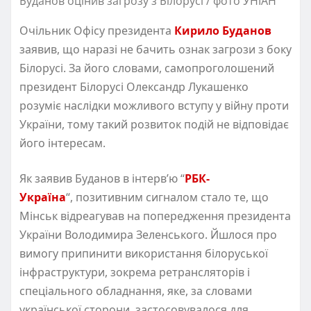
Буданов оцінив загрозу з Білорусі / фото УНІАН
Очільник Офісу президента
Кирило Буданов
заявив, що наразі не бачить ознак загрози з боку
Білорусі. За його словами, самопроголошений
президент Білорусі Олександр Лукашенко
розуміє наслідки можливого вступу у війну проти
України, тому такий розвиток подій не відповідає
його інтересам.
Як заявив Буданов в інтервʼю “
РБК-
Україна
“, позитивним сигналом стало те, що
Мінськ відреагував на попередження президента
України Володимира Зеленського. Йшлося про
вимогу припинити використання білоруської
інфраструктури, зокрема ретрансляторів і
спеціального обладнання, яке, за словами
української сторони, застосовувалося для