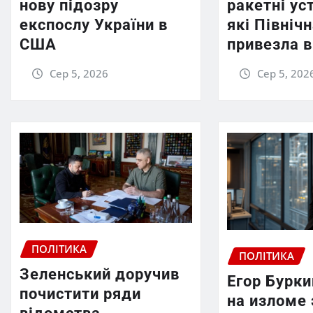
нову підозру
ракетні ус
експослу України в
які Північ
США
привезла в
Сер 5, 2026
Сер 5, 202
ПОЛІТИКА
ПОЛІТИКА
Зеленський доручив
Егор Бурки
почистити ряди
на изломе 