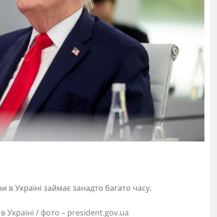
 в Україні займає занадто багато часу.
Україні / фото – president.gov.ua