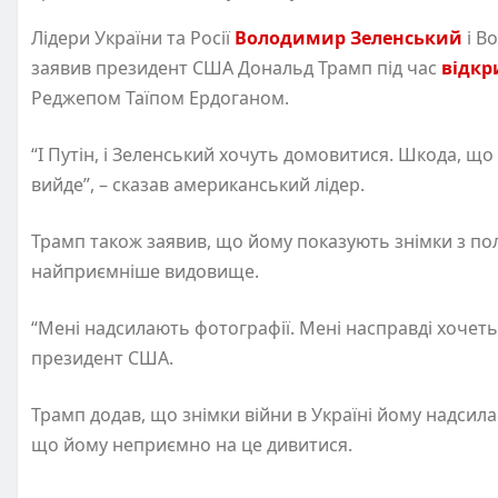
Лідери України та Росії
Володимир Зеленський
і В
заявив президент США Дональд Трамп під час
відкр
Реджепом Таїпом Ердоганом.
“І Путін, і Зеленський хочуть домовитися. Шкода, що
вийде”, – сказав американський лідер.
Трамп також заявив, що йому показують знімки з поля
найприємніше видовище.
“Мені надсилають фотографії. Мені насправді хочеться
президент США.
Трамп додав, що знімки війни в Україні йому надсилає
що йому неприємно на це дивитися.