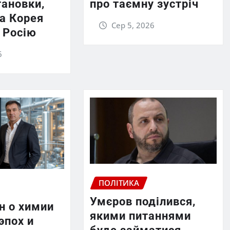
тановки,
про таємну зустріч
на Корея
Сер 5, 2026
 Росію
6
ПОЛІТИКА
Умєров поділився,
н о химии
якими питаннями
эпох и