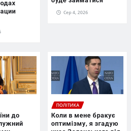
буде займатися
годах
ации
Сер 4, 2026
6
ПОЛІТИКА
їни до
Коли в мене бракує
лужний
оптимізму, я згадую