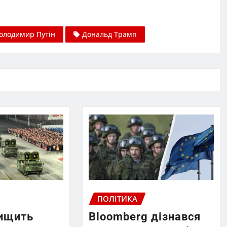
олодимир Путін
Дональд Трамп
ПОЛІТИКА
нищить
Bloomberg дізнався