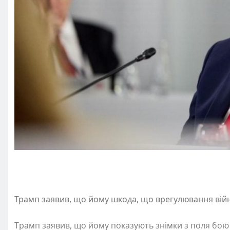
Трамп заявив, що йому шкода, що врегулювання війни
Трамп заявив, що йому показують знімки з поля бою в 