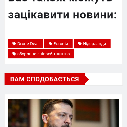
зацікавити новини:
Drone Deal
Естонія
Нідерланди
оборонне співробітництво
ВАМ СПОДОБАЄТЬСЯ