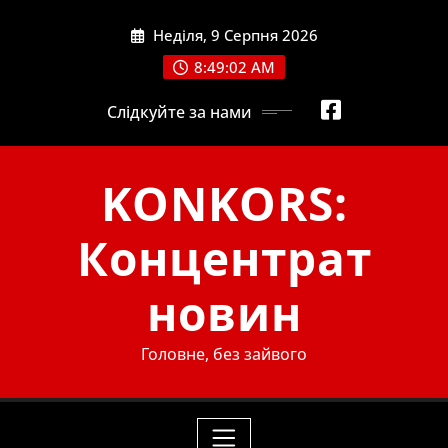
Skip
Неділя, 9 Серпня 2026
to
content
8:49:04 AM
Слідкуйте за нами
KONKORS:
Концентрат
новин
Головне, без зайвого