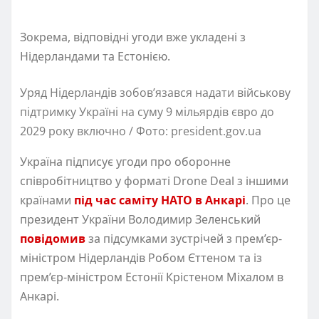
Зокрема, відповідні угоди вже укладені з
Нідерландами та Естонією.
Уряд Нідерландів зобов’язався надати військову
підтримку Україні на суму 9 мільярдів євро до
2029 року включно / Фото: president.gov.ua
Україна підписує угоди про оборонне
співробітництво у форматі Drone Deal з іншими
країнами
під час саміту НАТО в Анкарі
. Про це
президент України Володимир Зеленський
повідомив
за підсумками зустрічей з прем’єр-
міністром Нідерландів Робом Єттеном та із
прем’єр-міністром Естонії Крістеном Міхалом в
Анкарі.