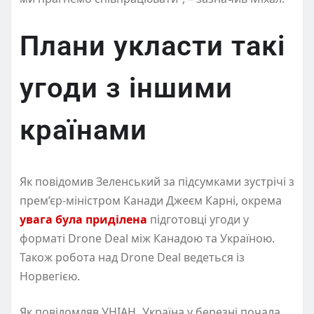
Плани укласти такі
угоди з іншими
країнами
Як повідомив Зеленський за підсумками зустрічі з
прем’єр-міністром Канади Джеєм Карні, окрема
увага була приділена
підготовці угоди у
форматі Drone Deal між Канадою та Україною.
Також робота над Drone Deal ведеться із
Норвегією.
Як повідомляв УНІАН
,
Україна у березні почала