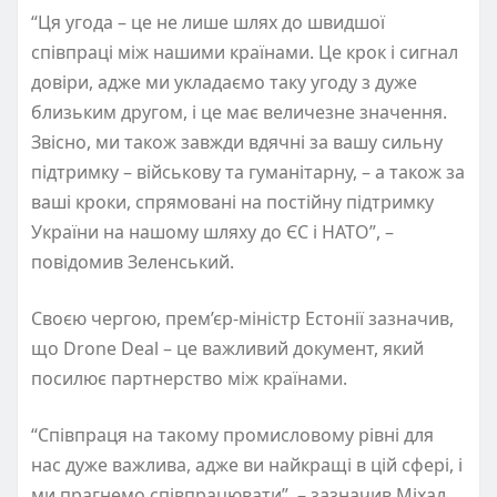
“Ця угода – це не лише шлях до швидшої
співпраці між нашими країнами. Це крок і сигнал
довіри, адже ми укладаємо таку угоду з дуже
близьким другом, і це має величезне значення.
Звісно, ми також завжди вдячні за вашу сильну
підтримку – військову та гуманітарну, – а також за
ваші кроки, спрямовані на постійну підтримку
України на нашому шляху до ЄС і НАТО”, –
повідомив Зеленський.
Своєю чергою, прем’єр-міністр Естонії зазначив,
що Drone Deal – це важливий документ, який
посилює партнерство між країнами.
“Співпраця на такому промисловому рівні для
нас дуже важлива, адже ви найкращі в цій сфері, і
ми прагнемо співпрацювати”, – зазначив Міхал.