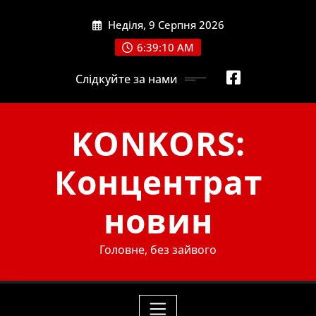
Skip
Неділя, 9 Серпня 2026
to
content
6:39:11 AM
Слідкуйте за нами
KONKORS:
Концентрат
новин
Головне, без зайвого