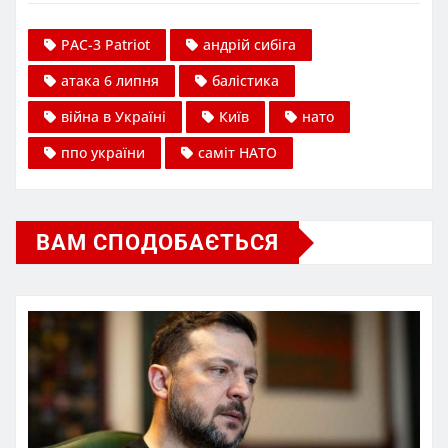
PAC-3 Patriot
андрій сибіга
атака 6 липня
балістика
війна в Україні
Київ
нато
ппо україни
саміт НАТО
ВАМ СПОДОБАЄТЬСЯ