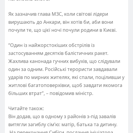
Як зазначив глава МЗС, коли світові лідери
вирушають до Анкари, він хотів би, аби вони
почули те, що цієї ночі почули родини в Києві.
“Один із найжорстокіших обстрілів із
застосуванням десятків балістичних ракет.
Жахлива канонада гучних вибухів, що слідували
один за одним. Російські терористи завдавали
ударів по мирних жителях, які спали, поціливши у
житлові багатоповерхівки, щоб завдати якомога
більших втрат”, – повідомив міністр.
Читайте також:
Він додав, що в одному з районів з-під завалів
витягли загиблу сім’ю: матір, батька та дитину.
На переконання Сибіги, послання ініціатора