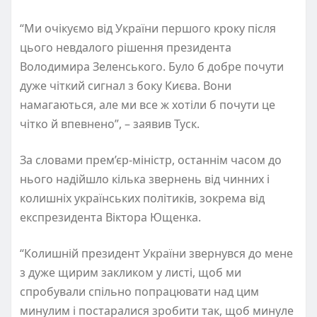
“Ми очікуємо від України першого кроку після
цього невдалого рішення президента
Володимира Зеленського. Було б добре почути
дуже чіткий сигнал з боку Києва. Вони
намагаються, але ми все ж хотіли б почути це
чітко й впевнено”, – заявив Туск.
За словами прем’єр-міністр, останнім часом до
нього надійшло кілька звернень від чинних і
колишніх українських політиків, зокрема від
експрезидента Віктора Ющенка.
“Колишній президент України звернувся до мене
з дуже щирим закликом у листі, щоб ми
спробували спільно попрацювати над цим
минулим і постаралися зробити так, щоб минуле