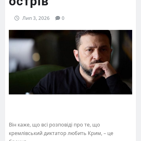
острів
Лип 3, 2026
0
Він каже, що всі розповіді про те, що
кремлівський диктатор любить Крим, – це