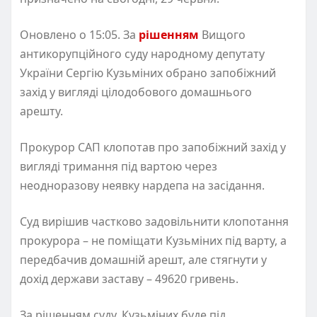
Оновлено о 15:05. За
рішенням
Вищого
антикорупційного суду народному депутату
України Сергію Кузьміних обрано запобіжний
захід у вигляді цілодобового домашнього
арешту.
Прокурор САП клопотав про запобіжний захід у
вигляді тримання під вартою через
неодноразову неявку нардепа на засідання.
Суд вирішив частково задовільнити клопотання
прокурора – не поміщати Кузьміних під варту, а
передбачив домашній арешт, але стягнути у
дохід держави заставу – 49620 гривень.
За рішенням суду, Кузьміних буде під