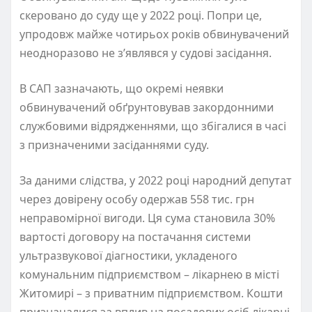
скеровано до суду ще у 2022 році. Попри це,
упродовж майже чотирьох років обвинувачений
неодноразово не з’являвся у судові засідання.
В САП зазначають, що окремі неявки
обвинувачений обґрунтовував закордонними
службовими відрядженнями, що збігалися в часі
з призначеними засіданнями суду.
За даними слідства, у 2022 році народний депутат
через довірену особу одержав 558 тис. грн
неправомірної вигоди. Ця сума становила 30%
вартості договору на постачання системи
ультразвукової діагностики, укладеного
комунальним підприємством – лікарнею в місті
Житомирі – з приватним підприємством. Кошти
призначалися за вплив на посадових осіб лікарні