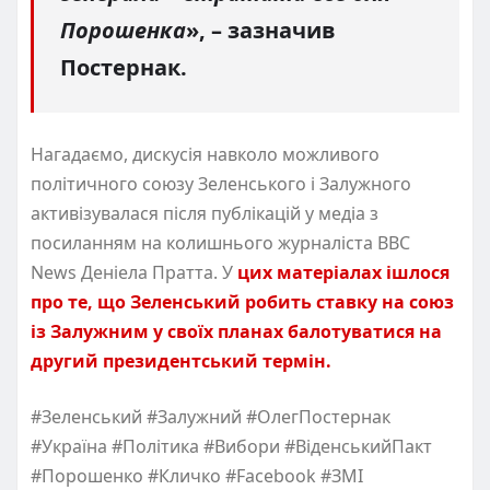
Порошенка
», – зазначив
Постернак.
Нагадаємо, дискусія навколо можливого
політичного союзу Зеленського і Залужного
активізувалася після публікацій у медіа з
посиланням на колишнього журналіста BBC
News Деніела Пратта. У
цих матеріалах ішлося
про те, що Зеленський робить ставку на союз
із Залужним у своїх планах балотуватися на
другий президентський термін.
#Зеленський #Залужний #ОлегПостернак
#Україна #Політика #Вибори #ВіденськийПакт
#Порошенко #Кличко #Facebook #ЗМІ