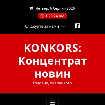
Skip
Четвер, 6 Серпня 2026
to
content
1:20:25 AM
Слідкуйте за нами
KONKORS:
Концентрат
новин
Головне, без зайвого