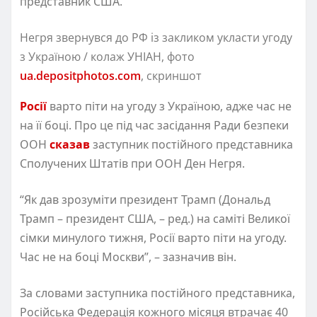
представник США.
Негря звернувся до РФ із закликом укласти угоду
з Україною / колаж УНІАН, фото
ua.depositphotos.com
, скриншот
Росії
варто піти на угоду з Україною, адже час не
на її боці. Про це під час засідання Ради безпеки
ООН
сказав
заступник постійного представника
Сполучених Штатів при ООН Ден Негря.
“Як дав зрозуміти президент Трамп (Дональд
Трамп – президент США, – ред.) на саміті Великої
сімки минулого тижня, Росії варто піти на угоду.
Час не на боці Москви”, – зазначив він.
За словами заступника постійного представника,
Російська Федерація кожного місяця втрачає 40