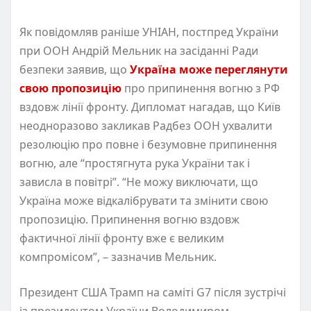
Як повідомляв раніше УНІАН, постпред України
при ООН Андрій Мельник на засіданні Ради
безпеки заявив, що
Україна може переглянути
свою пропозицію
про припинення вогню з РФ
вздовж лінії фронту. Дипломат нагадав, що Київ
неодноразово закликав Радбез ООН ухвалити
резолюцію про повне і безумовне припинення
вогню, але “простягнута рука України так і
зависла в повітрі”. “Не можу виключати, що
Україна може відкалібрувати та змінити свою
пропозицію. Припинення вогню вздовж
фактичної лінії фронту вже є великим
компромісом”, – зазначив Мельник.
Президент США Трамп на саміті G7 після зустрічі
із президентом України Володимиром