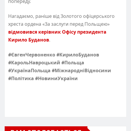
попереду.
Нагадаємо, раніше від Золотого офіцерського
хреста ордена «За заслуги перед Польщею»
відмовився керівник Офісу президента
Кирило Буданов
.
#ЄвгенЧервоненко #КирилоБуданов
#КарольНавроцький #Польща
#УкраїнаПольща #МіжнародніВідносини
#Політика #НовиниУкраїни