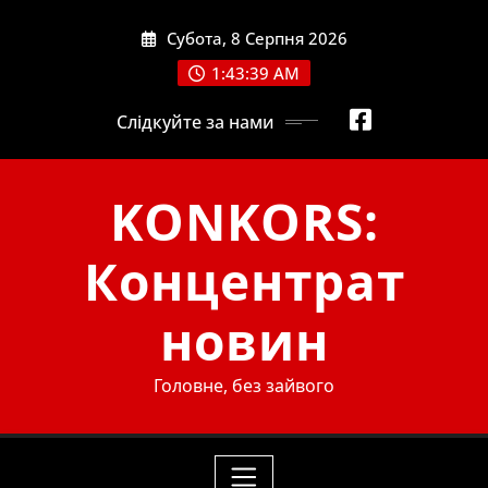
Skip
Субота, 8 Серпня 2026
to
content
1:43:41 AM
Слідкуйте за нами
KONKORS:
Концентрат
новин
Головне, без зайвого