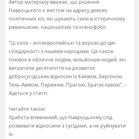
Автор матеріалу вважає, що рішення
Навроцького є жестом на адресу деяких
політичних кіл, які шукають сили в історичному
реваншизмі, націоналізмі та ксенофобії.
“Ці кола – антиєвропейські та ворожі до ідеї
солідарності з іншими народами. Це також
плювок в обличчя людям, мільйонам людей, які
витратили десятиліття на розвиток
добросусідських відносин із Києвом, Берліном,
Тель-Авівом, Парижем, Прагою, Братиславою”, –
йдеться у статті.
Читайте також:
Хработа впевнений, що Навроцькому слід
розвивати відносини з сусідами, а не руйнувати
їх.