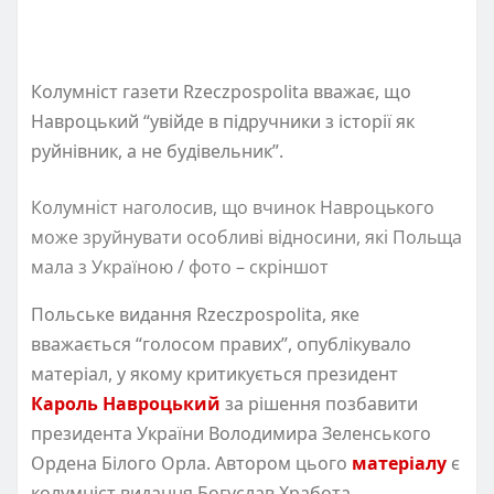
Колумніст газети Rzeczpospolita вважає, що
Навроцький “увійде в підручники з історії як
руйнівник, а не будівельник”.
Колумніст наголосив, що вчинок Навроцького
може зруйнувати особливі відносини, які Польща
мала з Україною / фото – скріншот
Польське видання Rzeczpospolita, яке
вважається “голосом правих”, опублікувало
матеріал, у якому критикується президент
Кароль Навроцький
за рішення позбавити
президента України Володимира Зеленського
Ордена Білого Орла. Автором цього
матеріалу
є
колумніст видання Богуслав Хработа.