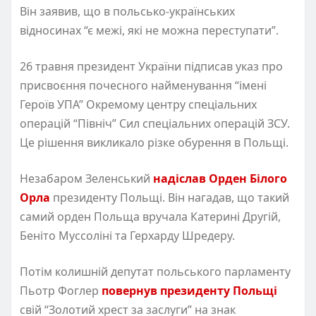
Він заявив, що в польсько-українських
відносинах “є межі, які не можна переступати”.
26 травня президент України підписав указ про
присвоєння почесного найменування “імені
Героїв УПА” Окремому центру спеціальних
операцій “Північ” Сил спеціальних операцій ЗСУ.
Це рішення викликало різке обурення в Польщі.
Незабаром Зеленський
надіслав Орден Білого
Орла
президенту Польщі. Він нагадав, що такий
самий орден Польща вручала Катерині Другій,
Беніто Муссоліні та Герхарду Шредеру.
Потім колишній депутат польського парламенту
Пьотр Фоглер
повернув президенту Польщі
свій “Золотий хрест за заслуги” на знак