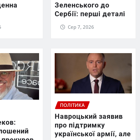
денна
Зеленського до
Сербії: перші деталі
6
Сер 7, 2026
ПОЛІТИКА
Навроцький заявив
еков:
про підтримку
лошений
української армії, але
 прокурор