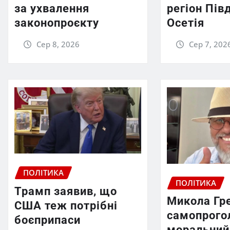
за ухвалення
регіон Пів
законопроєкту
Осетія
Сер 8, 2026
Сер 7, 202
ПОЛІТИКА
ПОЛІТИКА
Трамп заявив, що
Микола Гр
США теж потрібні
самопрого
боєприпаси
моральний