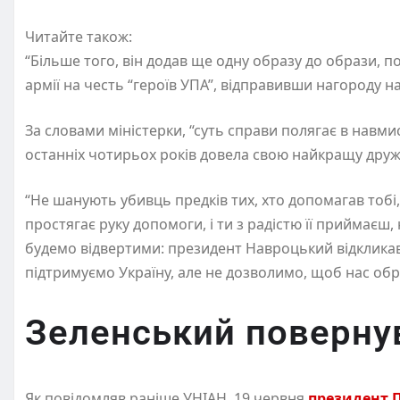
Читайте також:
“Більше того, він додав ще одну образу до образи, п
армії на честь “героїв УПА”, відправивши нагороду на
За словами міністерки, “суть справи полягає в навми
останніх чотирьох років довела свою найкращу друж
“Не шанують убивць предків тих, хто допомагав тобі,
простягає руку допомоги, і ти з радістю її приймаєш
будемо відвертими: президент Навроцький відкликав
підтримуємо Україну, але не дозволимо, щоб нас обр
Зеленський поверну
Як повідомляв раніше УНІАН, 19 червня
президент 