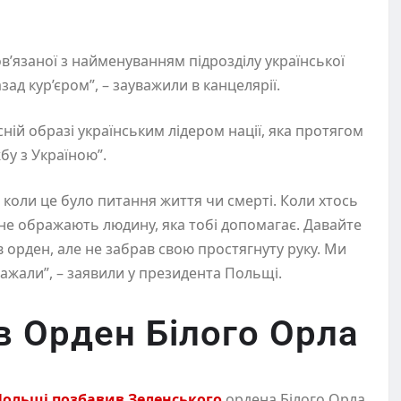
ов’язаної з найменуванням підрозділу української
зад кур’єром”, – зауважили в канцелярії.
сній образі українським лідером нації, яка протягом
бу з Україною”.
 коли це було питання життя чи смерті. Коли хтось
, не ображають людину, яка тобі допомагає. Давайте
 орден, але не забрав свою простягнуту руку. Ми
ажали”, – заявили у президента Польщі.
в Орден Білого Орла
Польщі позбавив Зеленського
ордена Білого Орла