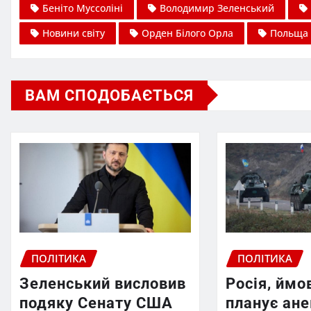
Беніто Муссоліні
Володимир Зеленський
Новини світу
Орден Білого Орла
Польща
ВАМ СПОДОБАЄТЬСЯ
ПОЛІТИКА
ПОЛІТИКА
Зеленський висловив
Росія, ймо
подяку Сенату США
планує ан