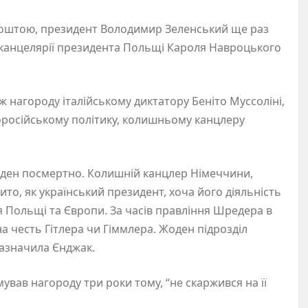
оштою, президент Володимир Зеленський ще раз
и канцелярії президента Польщі Кароля Навроцького
ж нагороду італійському диктатору Беніто Муссоліні,
роросійському політику, колишньому канцлеру
рден посмертно. Колишній канцлер Німеччини,
ито, як український президент, хоча його діяльність
для Польщі та Європи. За часів правління Шредера в
а честь Гітлера чи Гіммлера. Жоден підрозділ
 зазначила Єнджак.
ував нагороду три роки тому, “не скаржився на її