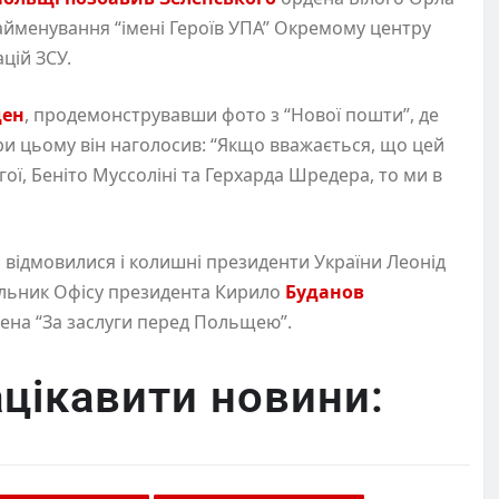
найменування “імені Героїв УПА” Окремому центру
цій ЗСУ.
ден
, продемонструвавши фото з “Нової пошти”, де
и цьому він наголосив: “Якщо вважається, що цей
ї, Беніто Муссоліні та Герхарда Шредера, то ми в
і
відмовилися і колишні президенти України Леонід
ільник Офісу президента Кирило
Буданов
ена “За заслуги перед Польщею”.
цікавити новини: