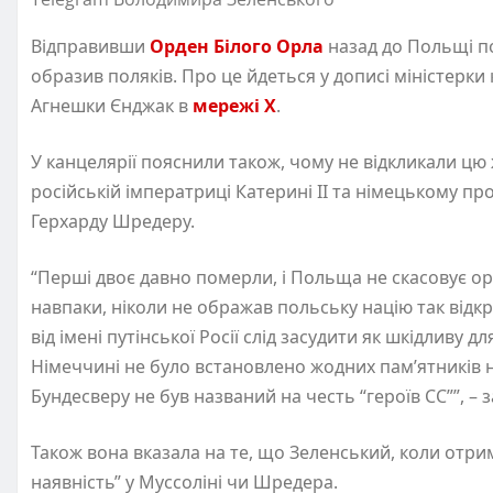
Відправивши
Орден Білого Орла
назад до Польщі п
образив поляків. Про це йдеться у дописі міністерк
Агнешки Єнджак в
мережі Х
.
У канцелярії пояснили також, чому не відкликали цю 
російській імператриці Катерині ІІ та німецькому п
Герхарду Шредеру.
“Перші двоє давно померли, і Польща не скасовує о
навпаки, ніколи не ображав польську націю так відкр
від імені путінської Росії слід засудити як шкідливу 
Німеччині не було встановлено жодних пам’ятників н
Бундесверу не був названий на честь “героїв СС””, –
Також вона вказала на те, що Зеленський, коли отрим
наявність” у Муссоліні чи Шредера.