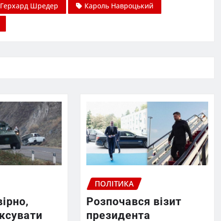
Герхард Шредер
Кароль Навроцький
ПОЛІТИКА
вірно,
Розпочався візит
ексувати
президента