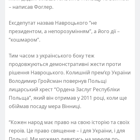
– написав Фоглер.
Ексдепутат назвав Навроцького “не
президентом, а непорозумінням”, а його дії –
“кошмаром”.
Тим часом з українського боку теж
продовжуються демонстративні жести проти
рішення Навроцького. Колишній прем’єр України
Володимир Гройсман повернув Польщі
лицарський хрест “Ордена Заслуг Республіки
Польща”, який він отримав у 2011 році, коли ще
обіймав посаду мера Вінниці.
“Кожен народ має право на свою історію та своїх
героїв. Це право священне – і для України, і для
Польщі. Ми можемо дивитись на минуле по-