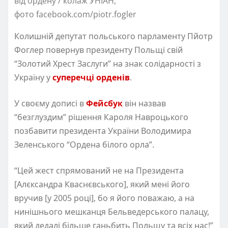
від ордену / колаж УНІАН,
фото facebook.com/piotr.fogler
Колишній депутат польського парламенту Пйотр
Фоглер повернув президенту Польщі свій
“Золотий Хрест Заслуги” на знак солідарності з
Україну у
суперечці орденів
.
У своєму дописі в
Фейсбук
він назвав
“безглуздим” рішення Кароля Навроцького
позбавити президента України Володимира
Зеленського “Ордена білого орла”.
“Цей жест спрямований не на Президента
[Алєксандра Кваснєвського], який мені його
вручив [у 2005 році], бо я його поважаю, а на
нинішнього мешканця Бельведерського палацу,
який дедалі більше ганьбить Польщу та всіх нас!”