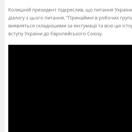
Колишній президент підкреслив, що питання України – 
діалогу з цього питання. “Принаймні в робочих група
виявляться складнішими за ексгумації та всю цю істор
вступу України до Європейського Союзу.