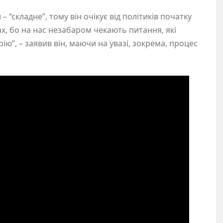
“складне”, тому він очікує від політиків початку
х, бо на нас незабаром чекають питання, які
ію”, – заявив він, маючи на увазі, зокрема, процес