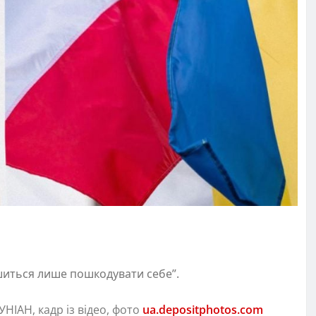
шиться лише пошкодувати себе”.
НІАН, кадр із відео, фото
ua.depositphotos.com