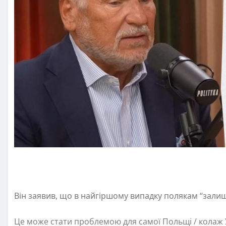
Він заявив, що в найгіршому випадку полякам “зали
Це може стати проблемою для самої Польщі / колаж У