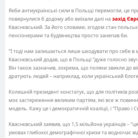
Якби антиукраїнські сили в Польщі перемогли, це при
повернулися б додому або виїхали далі на
захід Євр
Кваснєвський. За його словами, згодом стан польськи
пенсіонерами та будівництва просто занепав би.
“І тоді нам залишається лише шкодувати про себе в м
Кваснєвський додав, що в Польщі “дуже голосно зву
Він також зазначив, зокрема, що поляки звикли до вій
дратують людей – наприклад, коли український блог
Колишній президент констатує, що для політиків розі
моє застереження великим партіям, які все ж повинн
модель. Кажу це і демократичній коаліції, і “Право і Сп
Кваснєвський заявив, що 1,5 мільйона українців – “ц
умовах глибокої демографічної кризи та водночас від