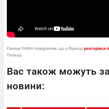
Раніше УНІАН повідомляв, що у Франції
розгорівся 
Польщі.
Вас також можуть за
новини: