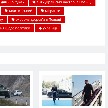
 для «Polityka»
антиукраїнські настрої в Польщі
Кваснєвський
мігранти
ту
охорона здоров’я в Польщі
ня щодо політики
українці