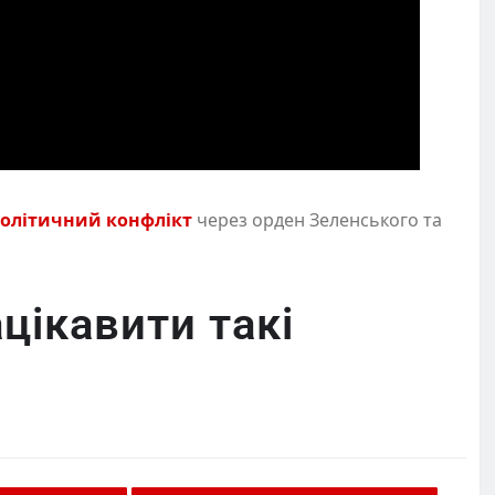
політичний конфлікт
через орден Зеленського та
цікавити такі