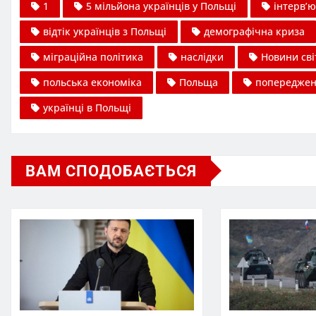
1
5 мільйона українців у Польщі
інтерв’ю
відтік українців з Польщі
демографічна криза
міграційна політика
наслідки
Новини сві
польська економіка
Польща
попереджен
українці в Польщі
ВАМ СПОДОБАЄТЬСЯ