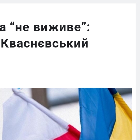
а “не виживе”:
 Кваснєвський