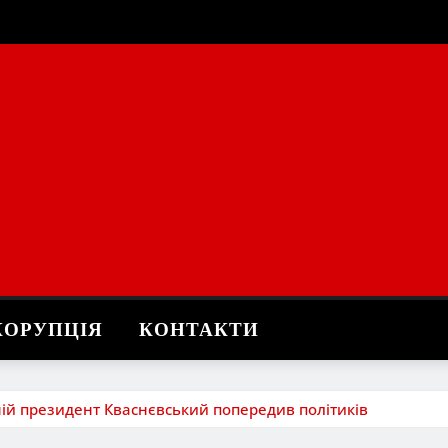
КОРУПЦІЯ
КОНТАКТИ
ій президент Кваснєвський попередив політиків