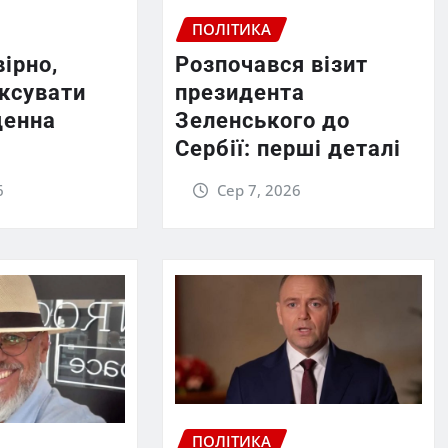
ПОЛІТИКА
вірно,
Розпочався візит
ексувати
президента
денна
Зеленського до
Сербії: перші деталі
6
Сер 7, 2026
ПОЛІТИКА