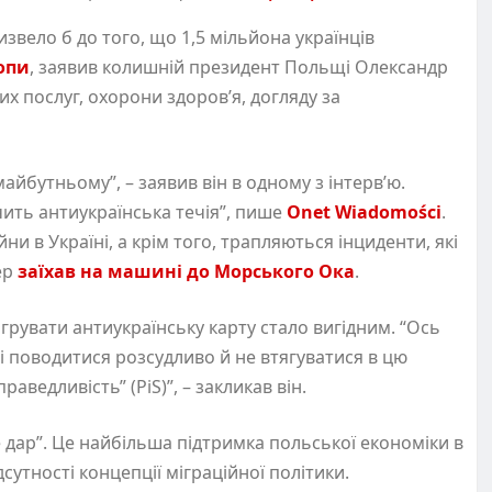
звело б до того, що 1,5 мільйона українців
опи
, заявив колишній президент Польщі Олександр
х послуг, охорони здоров’я, догляду за
айбутньому”, – заявив він в одному з інтерв’ю.
чить антиукраїнська течія”, пише
Onet Wiadomości
.
ни в Україні, а крім того, трапляються інциденти, які
ер
заїхав на машині до Морського Ока
.
грувати антиукраїнську карту стало вигідним. “Ось
і поводитися розсудливо й не втягуватися в цю
раведливість” (PiS)”, – закликав він.
е дар”. Це найбільша підтримка польської економіки в
сутності концепції міграційної політики.