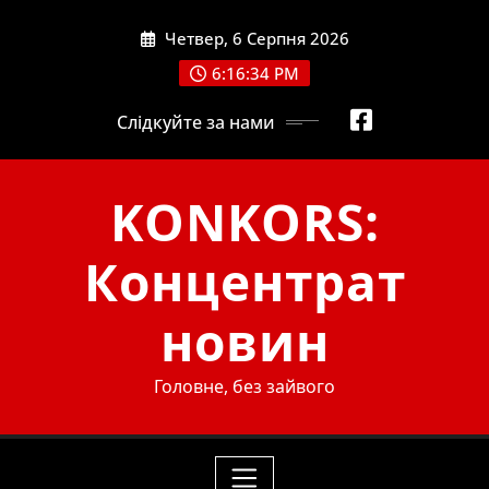
Skip
Четвер, 6 Серпня 2026
to
content
6:16:35 PM
Слідкуйте за нами
KONKORS:
Концентрат
новин
Головне, без зайвого