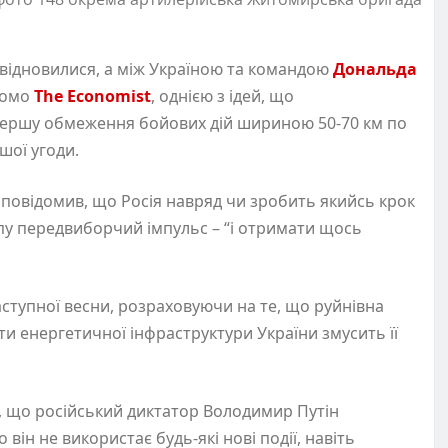
відновилися, а між Україною та командою
Дональда
домо
The Economist
, однією з ідей, що
першу обмеження бойових дій шириною 50-70 км по
ршої угоди.
повідомив, що Росія навряд чи зробить якийсь крок
мпу передвиборчий імпульс – “і отримати щось
аступної весни, розраховуючи на те, що руйнівна
ти енергетичної інфраструктури України змусить її
, що російський диктатор Володимир Путін
він не використає будь-які нові події, навіть