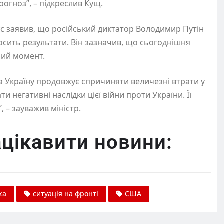
огноз”, – підкреслив Кущ.
с заявив, що російський диктатор Володимир Путін
осить результати. Він зазначив, що сьогоднішня
ний момент.
на Україну продовжує спричиняти величезні втрати у
 негативні наслідки цієї війни проти України. Її
, – зауважив міністр.
цікавити новини:
ка
ситуація на фронті
США