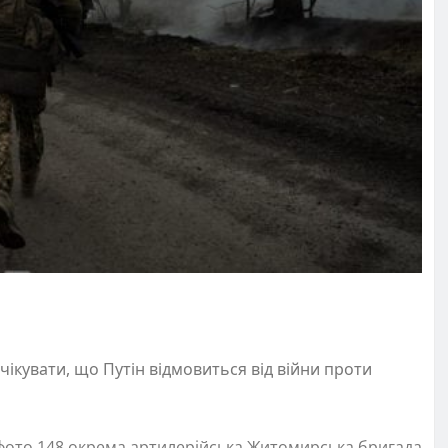
ікувати, що Путін відмовиться від війни проти
/ фото 148 окрема артилерійська Житомирська бригада