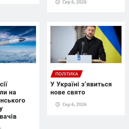
Сер 6, 2026
ПОЛІТИКА
сії
У Україні з’явиться
ли на
нове свято
енського
Сер 6, 2026
у
вачів
6