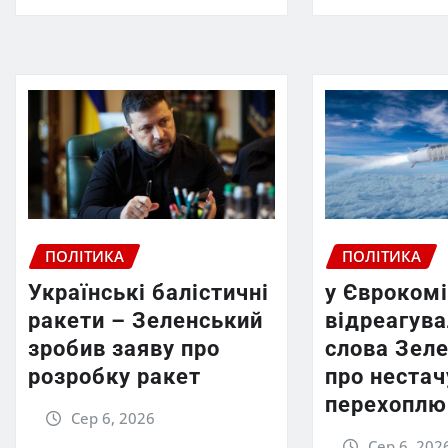
ПОЛІТИКА
ПОЛІТИКА
Українські балістичні
у Єврокомі
ракети – Зеленський
відреагува
зробив заяву про
слова Зел
розробку ракет
про нестач
перехоплю
Сер 6, 2026
Сер 6, 202