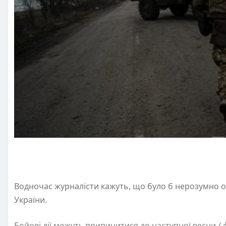
Водночас журналісти кажуть, що було б нерозумно оч
України.
Бойові дії можуть припинитися до наступної весни 