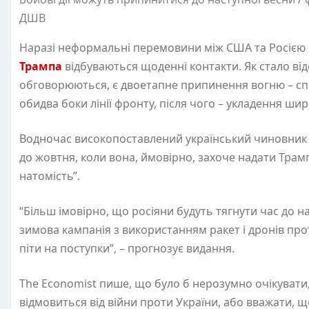
ДШВ
Наразі неформальні перемовини між США та Росією 
Трампа
відбуваються щоденні контакти. Як стало ві
обговорюються, є двоетапне припинення вогню – с
обидва боки лінії фронту, після чого – укладення ши
Водночас високопоставлений український чиновник 
до жовтня, коли вона, ймовірно, захоче надати Тра
натомість”.
“Більш імовірно, що росіяни будуть тягнути час до н
зимова кампанія з використанням ракет і дронів про
піти на поступки”, – прогнозує видання.
The Economist пише, що було б нерозумно очікувати
відмовиться від війни проти України, або вважати, що 