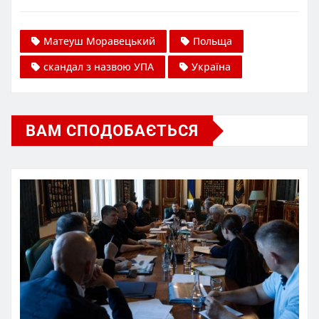
Матеуш Моравецький
Польща
скандал з назвою УПА
Україна
ВАМ СПОДОБАЄТЬСЯ