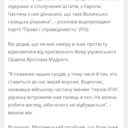
лідерами зі Сполучених Штатів, з Європи.
Частина з них дізналася, що таке Волинсько-
галицька різанина”, – розповів віцепрезидент
партії “Право і справедливість” (PiS).
Він додав, що не має наміру в знак протесту
відмовитися від присвоєного йому українського
Ордена Ярослава Мудрого.
“Я поважаю наших сусідів, у тому числі й тих, хто
ставиться до нас вкрай вороже. Водночас,
назвавши військову частину іменем “героїв УПА”,
українці встромили нам палець в око. Не можна
робити вигляд, ніби нічого не відбувається”, –
вважає він.
Водночас, Моравецький пообіцяв, що буде дуже