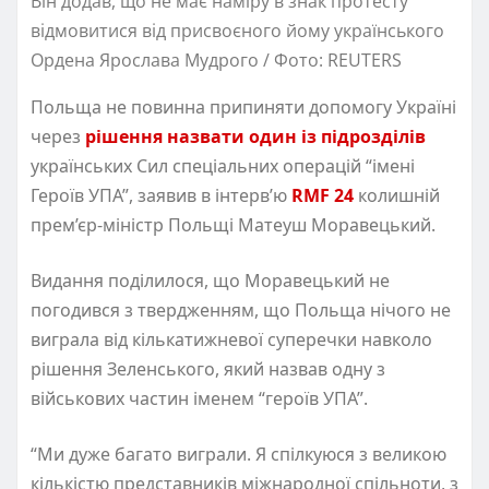
Він додав, що не має наміру в знак протесту
відмовитися від присвоєного йому українського
Ордена Ярослава Мудрого / Фото: REUTERS
Польща не повинна припиняти допомогу Україні
через
рішення назвати один із підрозділів
українських Сил спеціальних операцій “імені
Героїв УПА”, заявив в інтерв’ю
RMF 24
колишній
прем’єр-міністр Польщі Матеуш Моравецький.
Видання поділилося, що Моравецький не
погодився з твердженням, що Польща нічого не
виграла від кількатижневої суперечки навколо
рішення Зеленського, який назвав одну з
військових частин іменем “героїв УПА”.
“Ми дуже багато виграли. Я спілкуюся з великою
кількістю представників міжнародної спільноти, з