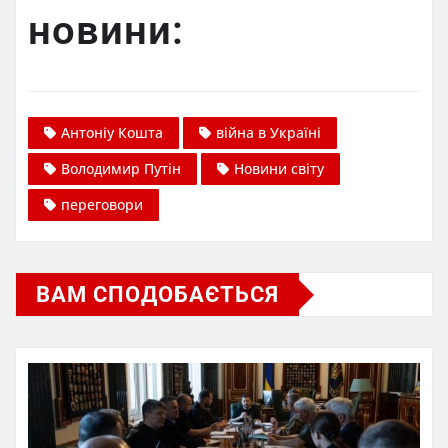
новини:
Антоніу Кошта
війна в Україні
Володимир Путін
Новини світу
переговори
ВАМ СПОДОБАЄТЬСЯ