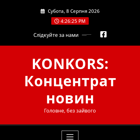
Skip
Субота, 8 Серпня 2026
to
content
4:26:26 PM
Слідкуйте за нами
KONKORS:
Концентрат
новин
Головне, без зайвого