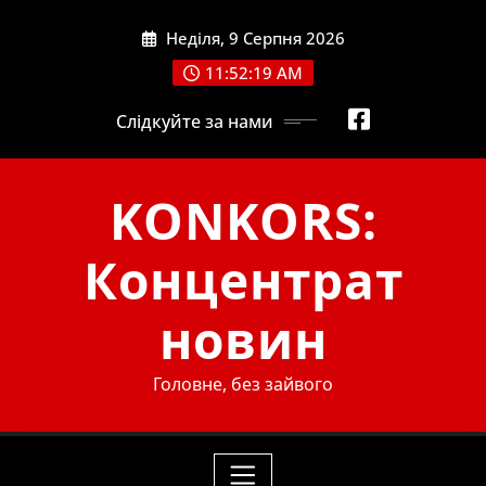
Skip
Неділя, 9 Серпня 2026
to
content
11:52:21 AM
Слідкуйте за нами
KONKORS:
Концентрат
новин
Головне, без зайвого