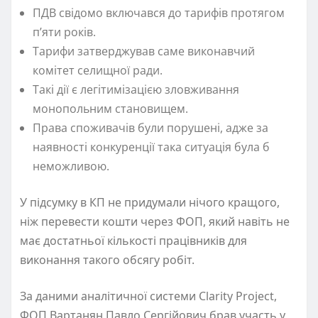
ПДВ свідомо включався до тарифів протягом
п’яти років.
Тарифи затверджував саме виконавчий
комітет селищної ради.
Такі дії є легітимізацією зловживання
монопольним становищем.
Права споживачів були порушені, адже за
наявності конкуренції така ситуація була б
неможливою.
У підсумку в КП не придумали нічого кращого,
ніж перевести кошти через ФОП, який навіть не
має достатньої кількості працівників для
виконання такого обсягу робіт.
За даними аналітичної системи Clarity Project,
ФОП Вартанян Павло Сергійович брав участь у