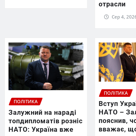
отрасли
Сер 4, 202
ПОЛІТИКА
ПОЛІТИКА
Вступ Укра
НАТО – За
Залужний на нараді
пояснив, ч
топдипломатів розніс
вважає, що
НАТО: Україна вже