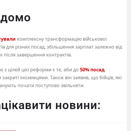
ідомо
тували
комплексну трансформацію військової
в для різних посад, збільшення зарплат залежно від
к після завершення контрактів.
з цілей цієї реформи є те, аби до
50% посад
и закриті іноземцями. Також він заявив, що бійців, які
анують почати поступово звільняти.
цікавити новини: