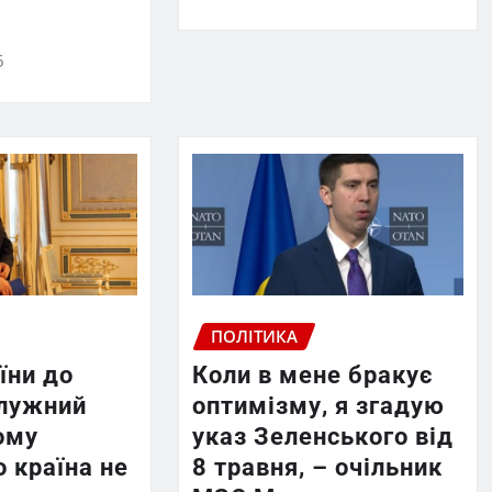
6
ПОЛІТИКА
їни до
Коли в мене бракує
лужний
оптимізму, я згадую
ому
указ Зеленського від
 країна не
8 травня, – очільник