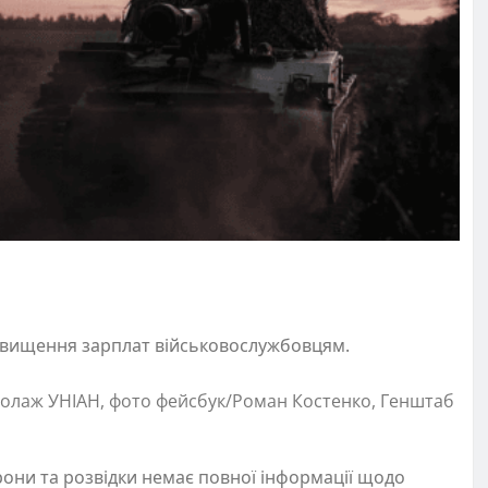
підвищення зарплат військовослужбовцям.
 колаж УНІАН, фото фейсбук/Роман Костенко, Генштаб
рони та розвідки немає повної інформації щодо