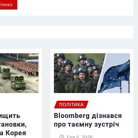
тенко
ПОЛІТИКА
нищить
Bloomberg дізнався
тановки,
про таємну зустріч
на Корея
Сер 5, 2026