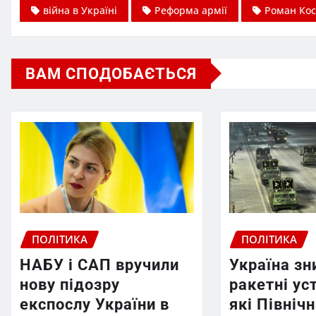
війна в Україні
Реформа армії
Роман Кос
ВАМ СПОДОБАЄТЬСЯ
ПОЛІТИКА
ПОЛІТИКА
НАБУ і САП вручили
Україна з
нову підозру
ракетні ус
експослу України в
які Північ