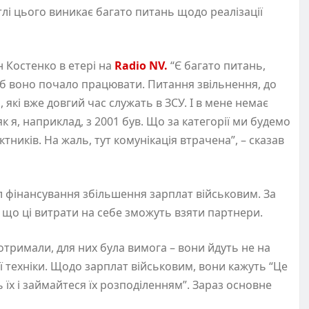
тлі цього виникає багато питань щодо реалізації
н Костенко в етері на
Radio NV.
“Є багато питань,
об воно почало працювати. Питання звільнення, до
 які вже довгий час служать в ЗСУ. І в мене немає
 як я, наприклад, з 2001 був. Що за категорії ми будемо
тників. На жаль, тут комунікація втрачена”, – сказав
 фінансування збільшення зарплат військовим. За
, що ці витрати на себе зможуть взяти партнери.
и отримали, для них була вимога – вони йдуть не на
ої техніки. Щодо зарплат військовим, вони кажуть “Це
 їх і займайтеся їх розподіленням”. Зараз основне