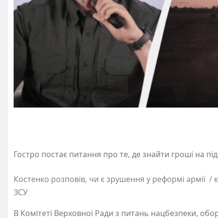
Гостро постає питання про те, де знайти гроші на 
Костенко розповів, чи є зрушення у реформі армії /
ЗСУ
В Комітеті Верховної Ради з питань нацбезпеки, обо