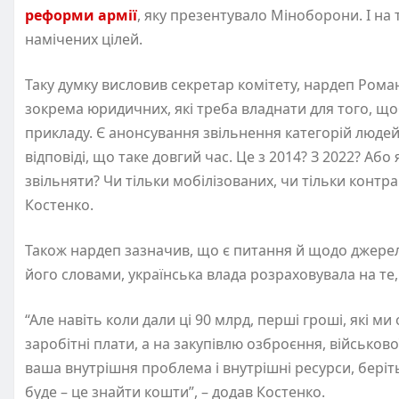
реформи армії
, яку презентувало Міноборони. І на 
намічених цілей.
Таку думку висловив секретар комітету, нардеп Рома
зокрема юридичних, які треба владнати для того, щ
прикладу. Є анонсування звільнення категорій людей,
відповіді, що таке довгий час. Це з 2014? З 2022? Або
звільняти? Чи тільки мобілізованих, чи тільки контрак
Костенко.
Також нардеп зазначив, що є питання й щодо джерел
його словами, українська влада розраховувала на те
“Але навіть коли дали ці 90 млрд, перші гроші, які м
заробітні плати, а на закупівлю озброєння, військов
ваша внутрішня проблема і внутрішні ресурси, беріть
буде – це знайти кошти”, – додав Костенко.