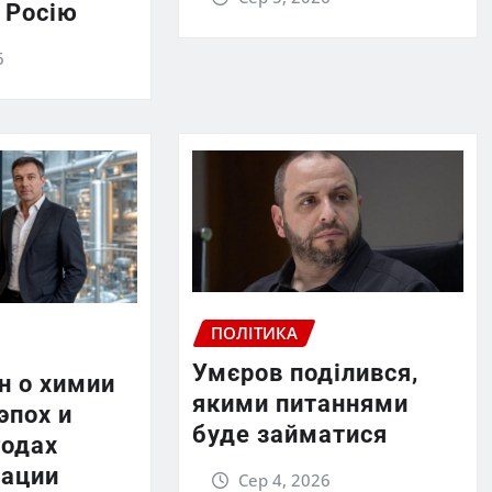
 Росію
6
ПОЛІТИКА
Умєров поділився,
н о химии
якими питаннями
эпох и
буде займатися
годах
ации
Сер 4, 2026