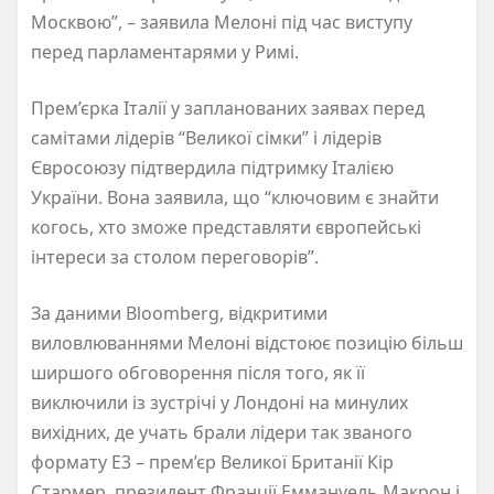
Москвою”, – заявила Мелоні під час виступу
перед парламентарями у Римі.
Прем’єрка Італії у запланованих заявах перед
самітами лідерів “Великої сімки” і лідерів
Євросоюзу підтвердила підтримку Італією
України. Вона заявила, що “ключовим є знайти
когось, хто зможе представляти європейські
інтереси за столом переговорів”.
За даними Bloomberg, відкритими
виловлюваннями Мелоні відстоює позицію більш
ширшого обговорення після того, як її
виключили із зустрічі у Лондоні на минулих
вихідних, де учать брали лідери так званого
формату E3 – прем’єр Великої Британії Кір
Стармер, президент Франції Еммануель Макрон і