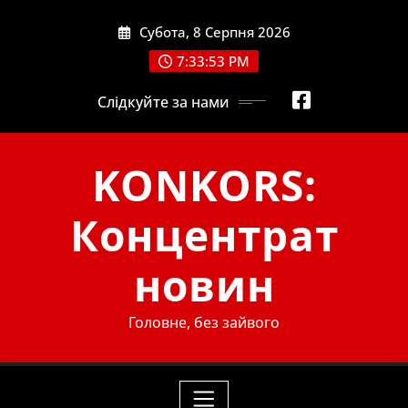
Skip
Субота, 8 Серпня 2026
to
content
7:33:54 PM
Слідкуйте за нами
KONKORS:
Концентрат
новин
Головне, без зайвого