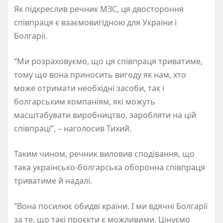
Як підкреслив речник МЗС, ця двостороння
співпраця є взаємовигідною для України і
Болгарії.
“Ми розраховуємо, що ця співпраця триватиме,
тому що вона приносить вигоду як нам, хто
може отримати необхідні засоби, так і
болгарським компаніям, які можуть
масштабувати виробництво, заробляти на цій
співпраці”, – наголосив Тихий.
Таким чином, речник виловив сподівання, що
така українсько-болгарська оборонна співпраця
триватиме й надалі.
“Вона посилює обидві країни. І ми вдячні Болгарії
за те, що такі проєкти є можливими. Цінуємо