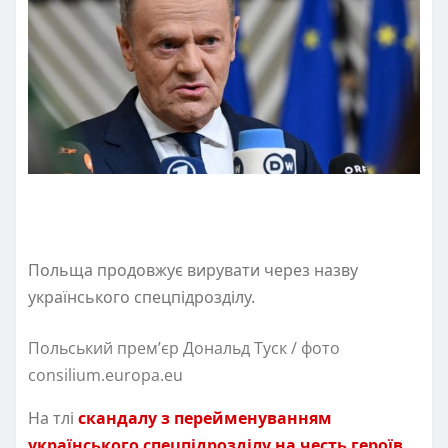
Польща продовжує вирувати через назву
українського спецпідрозділу.
Польський прем’єр Дональд Туск / фото
consilium.europa.eu
На тлі
скандалу з перейменуванням
українського спецпідрозділу на честь героїв