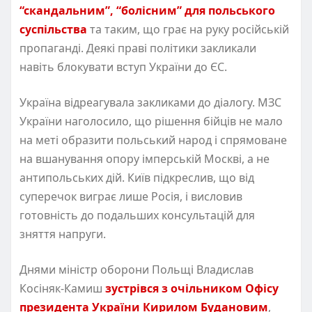
“скандальним”, “болісним” для польського
суспільства
та таким, що грає на руку російській
пропаганді. Деякі праві політики закликали
навіть блокувати вступ України до ЄС.
Україна відреагувала закликами до діалогу. МЗС
України наголосило, що рішення бійців не мало
на меті образити польський народ і спрямоване
на вшанування опору імперській Москві, а не
антипольських дій. Київ підкреслив, що від
суперечок виграє лише Росія, і висловив
готовність до подальших консультацій для
зняття напруги.
Днями міністр оборони Польщі Владислав
Косіняк-Камиш
зустрівся з очільником Офісу
президента України Кирилом Будановим
,