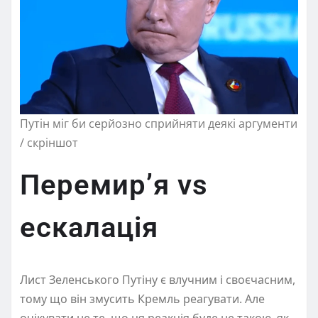
Путін міг би серйозно сприйняти деякі аргументи
/ скріншот
Перемир’я vs
ескалація
Лист Зеленського Путіну є влучним і своєчасним,
тому що він змусить Кремль реагувати. Але
очікувати не те, що ця реакція буде не такою, як