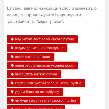
І, певно, для нас найкращий спосіб змінити цю
позицію – продовжувати і нарощувати
“діпстрайки” та “мідлстрайки”.
відкритий лист зеленського путіну
вадим денисенко про путіна
олеся яхно політолог
переговори про мир україна росія
пмеф 2026 виступ путіна
трамп про зустріч зеленського і путіна
удари бпла по петербургу
чи буде зустріч зеленського і путіна