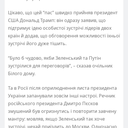
Цікаво, що цей “пас” швидко прийняв президент
США Дональд Трамп: він одразу заявив, що
підтримує ідею особистої зустрічі лідерів двох
країн й додав, що обговорення можливості їхньої
зустрічі його дуже тішить.
“Було б чудово, якби Зеленський та Путін
зустрілися для переговорів”, – сказав очільник
Білого дому.
Та в Росії після оприлюднення листа президента
України запанували зовсім інші настрої. Речник
російського президента Дмитро Пєсков
змушений був огризнутись і повторити завчену
мантру: мовляв, якщо Зеленський так хоче
зустрічі, нехай приїздить до Москви. Одночасно