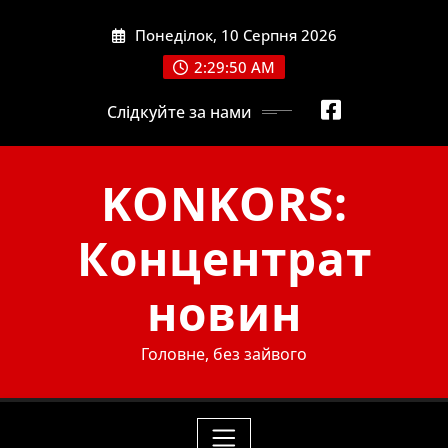
Skip
Понеділок, 10 Серпня 2026
to
content
2:29:52 AM
Слідкуйте за нами
KONKORS:
Концентрат
новин
Головне, без зайвого