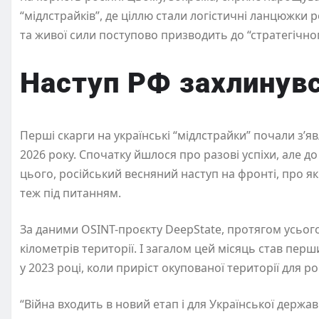
“мідлстрайків”, де ціллю стали логістичні ланцюжки
та живої сили поступово призводить до “стратегічног
Наступ РФ захлинувс
Перші скарги на українські “мідлстрайки” почали з’я
2026 року. Спочатку йшлося про разові успіхи, але д
цього, російський весняний наступ на фронті, про яки
теж під питанням.
За даними OSINT-проєкту DeepState, протягом усьог
кілометрів території. І загалом цей місяць став пе
у 2023 році, коли приріст окупованої території для ро
“Війна входить в новий етап і для Української держа