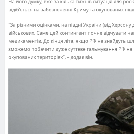
На його думку, вже за кілька тижнів ситуація для ро
відіб’ється на забезпеченні Криму та окупованих півде
“За різними оцінками, на півдні України (від Херсон
військових. Саме цей контингент почне відчувати на
медикаментів. До кінця літа, якщо РФ не знайдуть шл
зможемо побачити дуже суттєве гальмування РФ на пі
окупованих територіях”, – додає він.