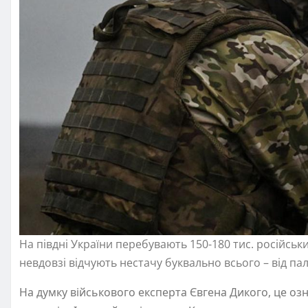
На півдні України перебувають 150-180 тис. російських
невдовзі відчують нестачу буквально всього – від па
На думку військового експерта Євгена Дикого, це озна