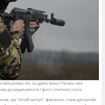
 військових, які, на думку Івана Ступака, вже
лива до медикаментів / фото t.me/mod_russia
чає, що “літній наступ”, фактично, стане для росіян