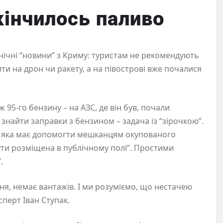
кінчилось паливо
ічні “новини” з Криму: туристам не рекомендують
 на дрон чи ракету, а на півострові вже почалися
95-го бензину – на АЗС, де він був, почали
е знайти заправки з бензином – задача із “зірочкою”.
и, яка має допомогти мешканцям окупованого
бути розміщена в публічному полі”. Простими
.
ня, немає вантажів. І ми розуміємо, що нестачею
сперт Іван Ступак.