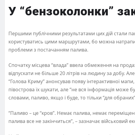
У “бензоколонки” за
Першими публічними результатами цих дій стали пан
користуватись цими маршрутами, бо можна натрапити
проблеми з постачанням палива.
Спочатку місцева “влада” ввела обмеження на продаж 
відпускати не більше 20 літрів на людину за добу. Ал
“Голова Криму” анонсував появу інтерактивної мап
півострова їх шукати, але “не вся інформація може 
словами, паливо, якщо і буде, то тільки “для обраних”
“Паливо – це “кров”. Немає палива, немає переміщен
палива все не закінчиться”, – зазначає військовий ек