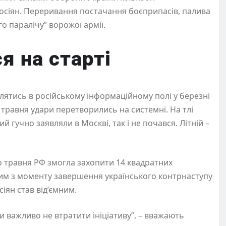
 росіян. Переривання постачання боєприпасів, палива
о паралічу” ворожої армії.
я на старті
влятись в російському інформаційному полі у березні
о травня удари перетворились на системні. На тлі
й гучно заявляли в Москві, так і не почався. Літній –
о травня РФ змогла захопити 14 квадратних
ршим з моменту завершення українського контрнаступу
сіян став від’ємним.
ви важливо не втратити ініціативу”, – вважають