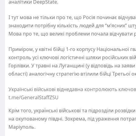
аналітики DeepState.
І тут мова не тільки про те, що Росія починає відчу
знаходити потрібну кількість людей для “м’ясних” шту
Мова про те, що великі проблеми почала відчувати р
Приміром, у квітні бійці 1-го корпусу Національної г
контроль усі ключові логістичні шляхи російських в
Горлівки. У травні на Луганщині (у відповідь на заяв
області) аналогічну стратегію втілили бійці Третьої 
Українські військові віднедавна контролюють ключові 
t.me/GeneralStaffZSU
Крім того, українські військові та підрозділи розвід
на окупованому півдні. Зокрема, під ураження потр
Маріуполь.