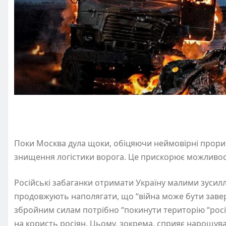
Поки Москва дула щоки, обіцяючи неймовірні прори
знищення логістики ворога. Це прискорює можливост
Російські забаганки отримати Україну малими зусилл
продовжують наполягати, що “війна може бути завер
збройним силам потрібно “покинути територію “російс
на користь росіян. Цьому, зокрема, сприяє нарощув