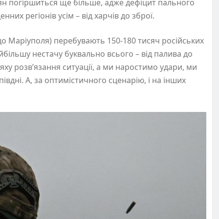
сіян погіршиться ще більше, адже дефіцит пального
нних регіонів усім – від харчів до зброї.
у до Маріуполя) перебувають 150-180 тисяч російських
йбільшу нестачу буквально всього – від палива до
яху розв’язання ситуації, а ми наростимо удари, ми
вдні. А, за оптимістичного сценарію, і на інших