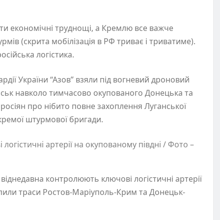
вати економічні труднощі, а Кремлю все важче
рмів (скрита мобілізація в РФ триває і триватиме).
осійська логістика.
вардії України “Азов” взяли під вогневий дроновий
ійськ навколо тимчасово окупованого Донецька та
и росіян про нібито повне захоплення Луганської
окремої штурмової бригади.
логістичні артерії на окупованому півдні / Фото –
ки віднедавна контролюють ключові логістичні артерії
апили траси Ростов-Маріуполь-Крим та Донецьк-