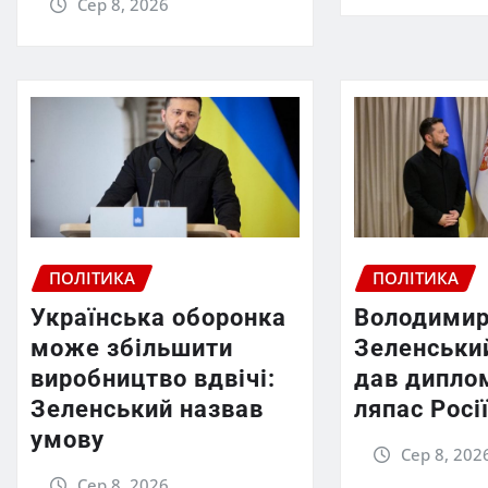
Сер 8, 2026
ПОЛІТИКА
ПОЛІТИКА
Українська оборонка
Володими
може збільшити
Зеленський
виробництво вдвічі:
дав дипло
Зеленський назвав
ляпас Росі
умову
Сер 8, 202
Сер 8, 2026