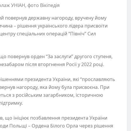
лаж УНІАН, фото Вікіпедія
 повернув державну нагороду, вручену йому
ина – рішення українського лідера присвоїти
центру спеціальних операцій “Північ” Сил
що повернув орден “За заслуги” другого ступеня,
езабаром після вторгнення Росії у 2022 році.
 з рішеннями президента України, які “прославляють
овернув нагороду, яка йому була присвоєна. При
еться з російським загарбником, історичною
підтримку.
, що ініціює позбавлення президента України
оди Польщі – Ордена Білого Орла через рішення