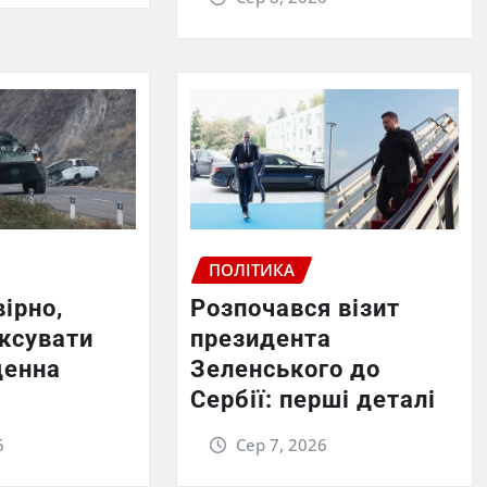
ПОЛІТИКА
вірно,
Розпочався візит
ексувати
президента
денна
Зеленського до
Сербії: перші деталі
6
Сер 7, 2026