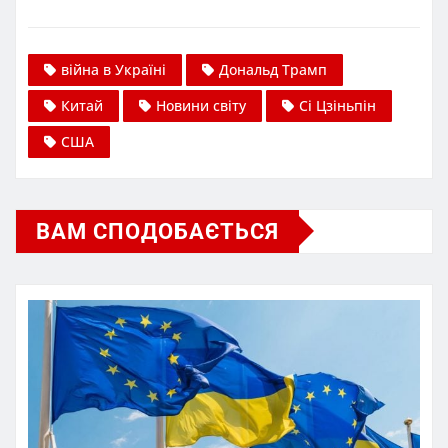
війна в Україні
Дональд Трамп
Китай
Новини світу
Сі Цзіньпін
США
ВАМ СПОДОБАЄТЬСЯ