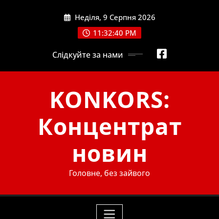
Skip
Неділя, 9 Серпня 2026
to
content
11:32:41 PM
Слідкуйте за нами
KONKORS:
Концентрат
новин
Головне, без зайвого