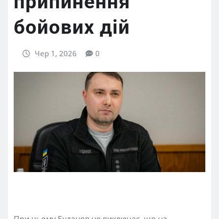
припинення
бойових дій
Чер 1, 2026
0
При цьому Буданов не виключає, що на