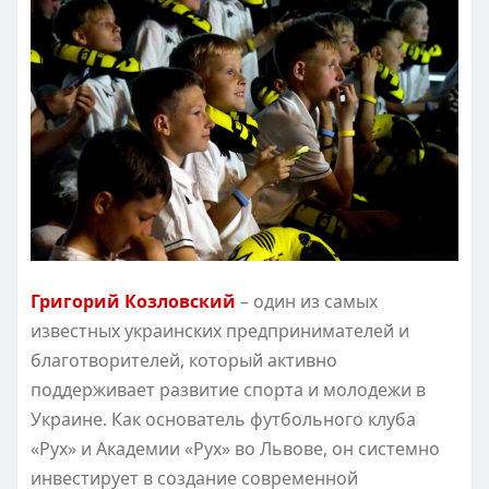
Григорий Козловский
– один из самых
известных украинских предпринимателей и
благотворителей, который активно
поддерживает развитие спорта и молодежи в
Украине. Как основатель футбольного клуба
«Рух» и Академии «Рух» во Львове, он системно
инвестирует в создание современной