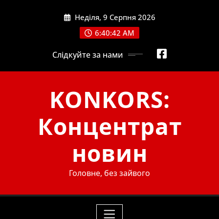
Skip
Неділя, 9 Серпня 2026
to
content
6:40:44 AM
Слідкуйте за нами
KONKORS:
Концентрат
новин
Головне, без зайвого