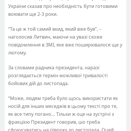
України сказав про необхідність бути готовими
воювати ще 2-3 роки.
“Та це ж той самий вкид, який вже був”, –
наголосив Литвин, маючи на увазі схоже
повідомлення в ЗМІ, яке вже поширювалося ще у
лютому.
За словами радника президента, наразі
розглядається термін можливої тривалості
бойових дій до листопада.
“Може, людям треба було щось використати як
носій для інших меседжів в цьому тексті про те,
як все типу погано… Тільки ж оце на зустрічі з
фракцією Президент говорив, шо треба
сфокусуватись на півроку до листопада. Оцей