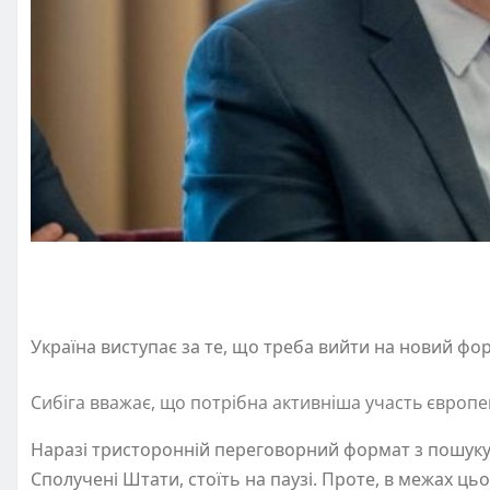
Україна виступає за те, що треба вийти на новий фо
Сибіга вважає, що потрібна активніша участь європей
Наразі тристоронній переговорний формат з пошук
Сполучені Штати, стоїть на паузі. Проте, в межах ц