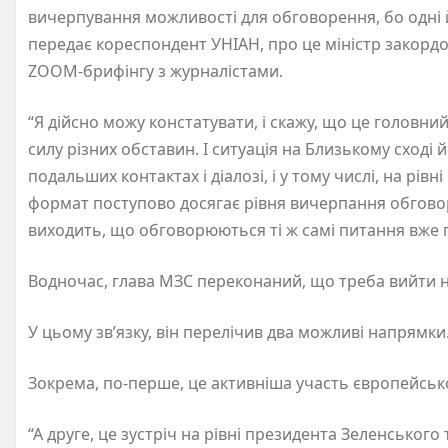
вичерпування можливості для обговорення, бо одні й
передає кореспондент УНІАН, про це міністр закордон
ZOOM-брифінгу з журналістами.
“Я дійсно можу констатувати, і скажу, що це головний
силу різних обставин. І ситуація на Близькому сході й
подальших контактах і діалозі, і у тому числі, на рі
формат поступово досягає рівня вичерпання обговоре
виходить, що обговорюються ті ж самі питання вже по 
Водночас, глава МЗС переконаний, що треба вийти 
У цьому зв’язку, він перелічив два можливі напрямк
Зокрема, по-перше, це активніша участь європейськ
“А друге, це зустріч на рівні президента Зеленського