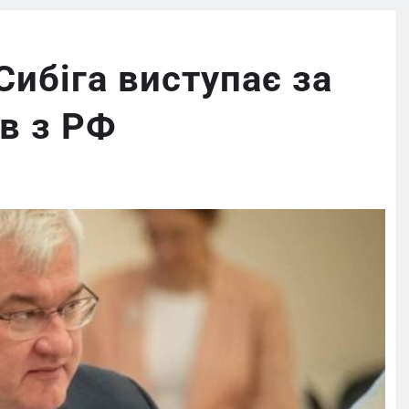
Сибіга виступає за
в з РФ