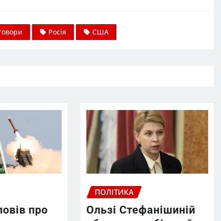
говори
Росія
США
ПОЛІТИКА
повів про
Ользі Стефанішиній