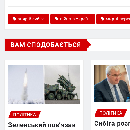
андрій сибіга
війна в Україні
мирні пере
ВАМ СПОДОБАЄТЬСЯ
ПОЛІТИКА
ПОЛІТИКА
Сибіга роз
Зеленський пов’язав