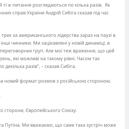
 ті ж питання розглядаються по кілька разів. Як
них справ України Андрій Сибіга сказав під час
 трек за американського лідерства зараз на паузі в
 інші чинники. Ми зацікавлені у новій динаміці, в
вні переговорних груп. Але мої теж враження, що цей
нь, які можливі на такому рівні. Часом так
декілька разів”, – сказав Сибіга.
на новий формат розмов з російською стороною.
и.
ої сторони, Європейського Союзу.
 та Путіна. Ми вважаємо, що саме така зустріч може