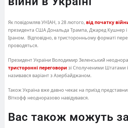
війни в Україні
Як повідомляв УНІАН, з 28 лютого,
від початку війн
президента США Дональда Трампа, Джаред Кушнер і С
Іраном. Відповідно, в тристоронньому форматі перег
проводяться.
Президент України Володимир Зеленський неоднора
тристоронні переговори
зі Сполученими Штатами і 
називався варіант з Азербайджаном.
Також Україна вже давно чекає на приїзд представник
Віткофф неодноразово навідувався.
Вас також можуть за