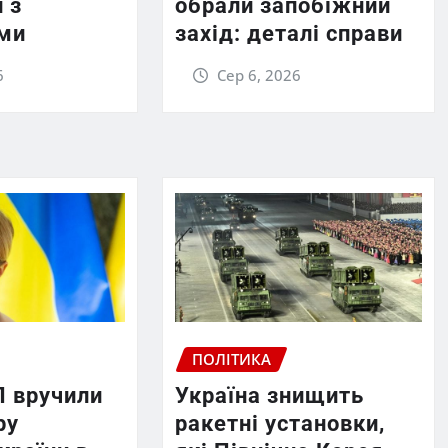
 з
обрали запобіжний
ми
захід: деталі справи
6
Сер 6, 2026
ПОЛІТИКА
П вручили
Україна знищить
ру
ракетні установки,