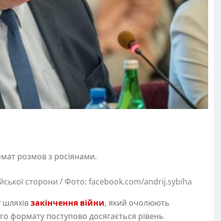
рмат розмов з росіянами.
ської сторони / Фото: facebook.com/andrij.sybiha
у шляхів
закінчення війни
, який очолюють
ього формату поступово досягається рівень