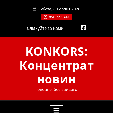
Skip
Субота, 8 Серпня 2026
to
content
8:45:24 AM
Слідкуйте за нами
KONKORS:
Концентрат
новин
Головне, без зайвого