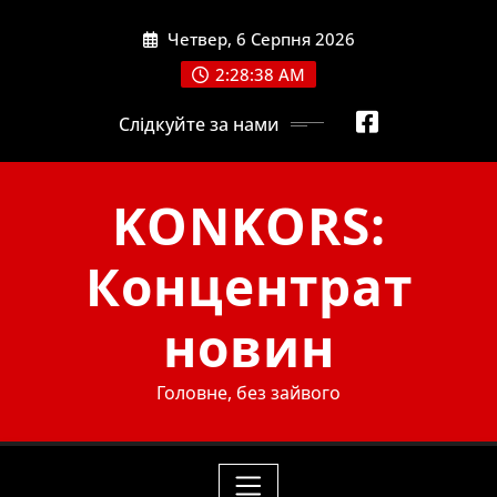
Skip
Четвер, 6 Серпня 2026
to
content
2:28:40 AM
Слідкуйте за нами
KONKORS:
Концентрат
новин
Головне, без зайвого