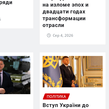
 ряди
на изломе эпох и
двадцати годах
трансформации
6
отрасли
Сер 4, 2026
ПОЛІТИКА
Вступ України до