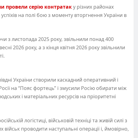
ли провели серію контратак
у різних районах
успіхів на полі бою з моменту вторгнення України в
чи з листопада 2025 року, звільнили понад 400
есні 2026 року, а з кінця квітня 2026 року звільнили
і.
півдні України створили каскадний оперативний і
осії на “Пояс фортець” і змусили Росію обирати між
юдських і матеріальних ресурсів на пріоритетні
сійській логістиці, військовій техніці та живій силі з
х військ проводити наступальні операції і, ймовірно,