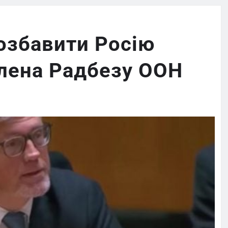
озбавити Росію
члена Радбезу ООН