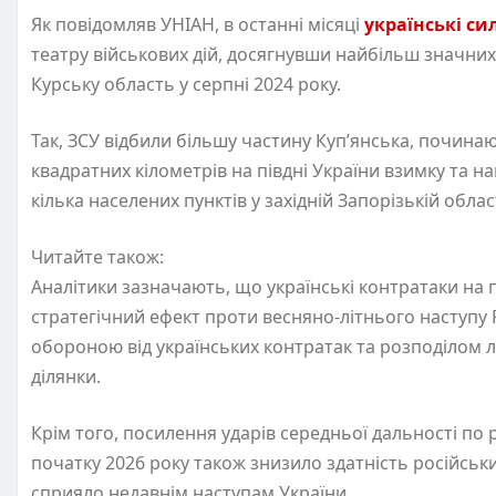
Як повідомляв УНІАН, в останні місяці
українські си
театру військових дій, досягнувши найбільш значних 
Курську область у серпні 2024 року.
Так, ЗСУ відбили більшу частину Куп’янська, починаю
квадратних кілометрів на півдні України взимку та нав
кілька населених пунктів у західній Запорізькій област
Читайте також:
Аналітики зазначають, що українські контратаки на 
стратегічний ефект проти весняно-літнього наступу Р
обороною від українських контратак та розподілом л
ділянки.
Крім того, посилення ударів середньої дальності по ро
початку 2026 року також знизило здатність російськи
сприяло недавнім наступам України.