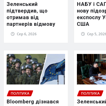
Зеленський
НАБУ і СА
підтвердив, що
нову підоз
отримав від
експослу У
партнерів відмову
США
Сер 6, 2026
Сер 5, 202
ПОЛІТИКА
ПОЛІТИКА
Bloomberg дізнався
Зеленськи