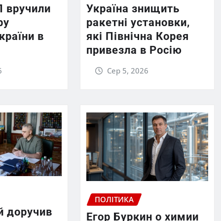
П вручили
Україна знищить
ру
ракетні установки,
країни в
які Північна Корея
привезла в Росію
6
Сер 5, 2026
ПОЛІТИКА
й доручив
Егор Буркин о химии