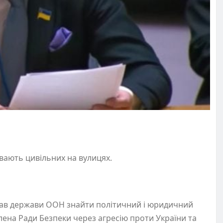
вають цивільних на вулицях.
ав держави ООН знайти політичний і юридичний
лена Ради Безпеки через агресію проти України та