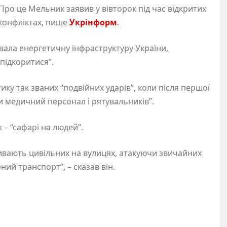
ро це Мельник заявив у вівторок під час відкритих
 конфліктах, пише
Укрінформ
.
ала енергетичну інфраструктуру України,
підкоритися”.
ику так званих “подвійних ударів”, коли після першої
и медичний персонал і рятувальників”.
 – “сафарі на людей”.
ивають цивільних на вулицях, атакуючи звичайних
ий транспорт”, – сказав він.