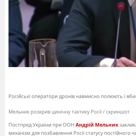
Російські оператори дронів навмисно полюють і вби
Мельник розкрив цинічну тактику Росії / скриншот
Постпред України при ООН
Андрій Мельник
заклик
механізм для позбавлення Росії статусу постійного ч