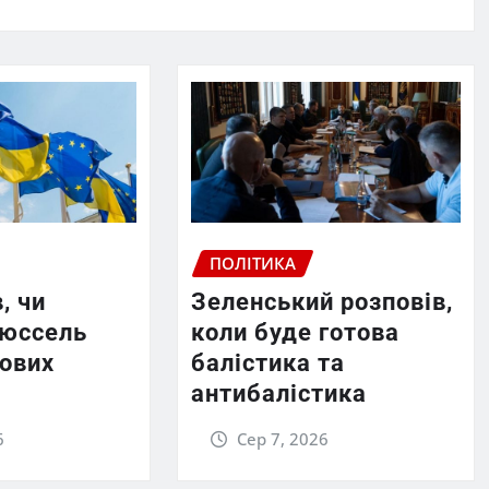
ПОЛІТИКА
, чи
Зеленський розповів,
рюссель
коли буде готова
нових
балістика та
антибалістика
6
Сер 7, 2026