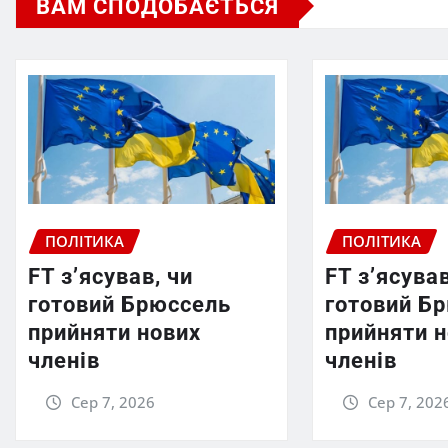
ВАМ СПОДОБАЄТЬСЯ
ПОЛІТИКА
ПОЛІТИКА
FT зʼясував, чи
FT зʼясував
готовий Брюссель
готовий Б
прийняти нових
прийняти 
членів
членів
Сер 7, 2026
Сер 7, 202