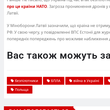
про це країни НАТО
. Загроза проникнення дронів у 
Латвії.
У Міноборони Латвії зазначили, що країна не отриму
РФ. У свою чергу, у повідомленні ВПС Естонії для жу
попередніх попереджень про можливе наближення др
Вас також можуть за
безпілотники
БПЛА
війна в Україні
Польща