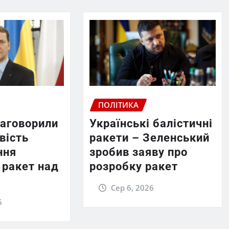
ПОЛІТИКА
заговорили
Українські балістичні
вість
ракети – Зеленський
ння
зробив заяву про
 ракет над
розробку ракет
Сер 6, 2026
6