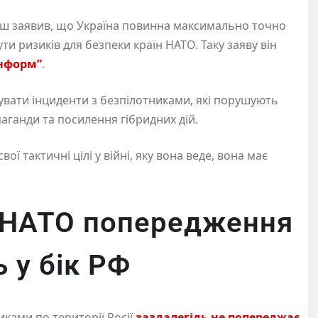
ш заявив, що Україна повинна максимально точно
ути ризиків для безпеки країн НАТО. Таку заяву він
інформ”
.
вати інциденти з безпілотниками, які порушують
аганди та посилення гібридних дій.
ї тактичні цілі у війні, яку вона веде, вона має
є НАТО попередження
 у бік РФ
иками по території Росії
заздалегідь не попереджає