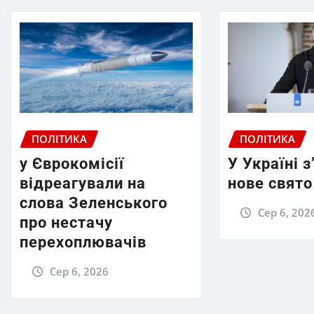
ПОЛІТИКА
ПОЛІТИКА
у Єврокомісії
У Україні 
відреагували на
нове свято
слова Зеленського
Сер 6, 202
про нестачу
перехоплювачів
Сер 6, 2026