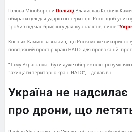
Голова Міноборони
Польщі
Владислав Косіняк-Ками
обирати цілі для ударів по території Росії, щоб уникн
зробив під час брифінгу для журналістів, пише
“Укр
Косіняк-Камиш зазначив, що Росія може використову
повітряний простір країн НАТО, для провокацій, проп
“Тому Україна має бути дуже обережною: розуміючи сво
захищати територію країн НАТО”, – додав він
Україна не надсила
про дрони, що летять
Раніше Yle писало, що Україна під час атак безпілотн