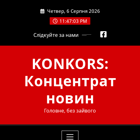
Skip
Четвер, 6 Серпня 2026
to
content
11:47:05 PM
Слідкуйте за нами
KONKORS:
Концентрат
новин
Головне, без зайвого