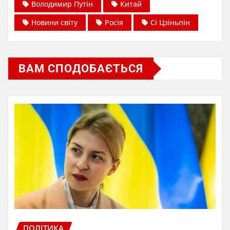
Володимир Путін
Китай
Новини світу
Росія
Сі Цзіньпін
ВАМ СПОДОБАЄТЬСЯ
ПОЛІТИКА