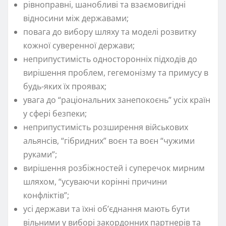
рівноправні, шанобливі та взаємовигідні
відносини між державами;
повага до вибору шляху та моделі розвитку
кожної суверенної держави;
неприпустимість односторонніх підходів до
вирішення проблем, гегемонізму та примусу в
будь-яких їх проявах;
увага до “раціональних занепокоєнь” усіх країн
у сфері безпеки;
неприпустимість розширення військових
альянсів, “гібридних” воєн та воєн “чужими
руками”;
вирішення розбіжностей і суперечок мирним
шляхом, “усуваючи корінні причини
конфліктів”;
усі держави та їхні об’єднання мають бути
вільними у виборі закордонних партнерів та