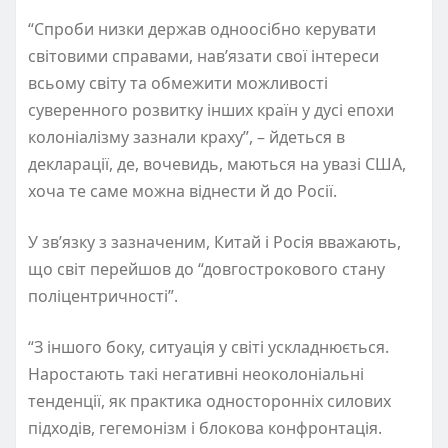
“Спроби низки держав одноосібно керувати
світовими справами, нав’язати свої інтереси
всьому світу та обмежити можливості
суверенного розвитку інших країн у дусі епохи
колоніалізму зазнали краху”, – йдеться в
декларації, де, вочевидь, маються на увазі США,
хоча те саме можна віднести й до Росії.
У зв’язку з зазначеним, Китай і Росія вважають,
що світ перейшов до “довгострокового стану
поліцентричності”.
“З іншого боку, ситуація у світі ускладнюється.
Наростають такі негативні неоколоніальні
тенденції, як практика односторонніх силових
підходів, гегемонізм і блокова конфронтація.