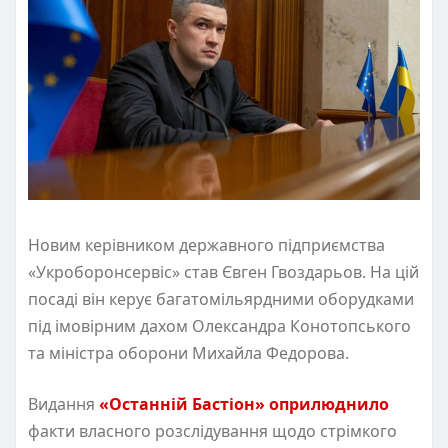
Новим керівником державного підприємства
«Укроборонсервіс» став Євген Гвоздарьов. На цій
посаді він керує багатомільярдними оборудками
під імовірним дахом Олександра Конотопського
та міністра оборони Михайла Федорова.
Видання
«Останній Бастіон» оприлюднило
факти власного розслідування щодо стрімкого