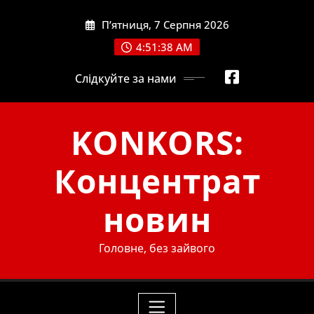
Skip
П’ятниця, 7 Серпня 2026
to
content
4:51:39 AM
Слідкуйте за нами
KONKORS:
Концентрат
новин
Головне, без зайвого