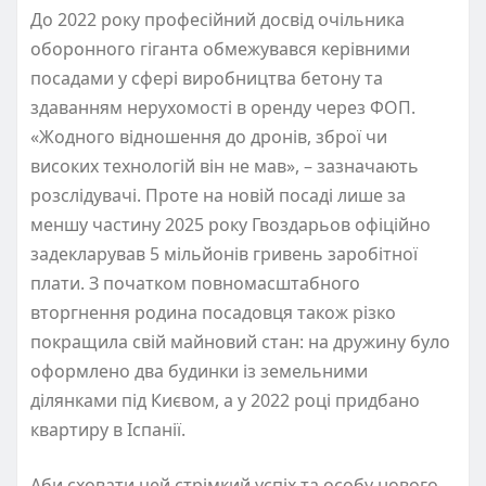
До 2022 року професійний досвід очільника
оборонного гіганта обмежувався керівними
посадами у сфері виробництва бетону та
здаванням нерухомості в оренду через ФОП.
«Жодного відношення до дронів, зброї чи
високих технологій він не мав», – зазначають
розслідувачі. Проте на новій посаді лише за
меншу частину 2025 року Гвоздарьов офіційно
задекларував 5 мільйонів гривень заробітної
плати. З початком повномасштабного
вторгнення родина посадовця також різко
покращила свій майновий стан: на дружину було
оформлено два будинки із земельними
ділянками під Києвом, а у 2022 році придбано
квартиру в Іспанії.
Аби сховати цей стрімкий успіх та особу нового