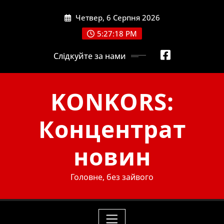
Skip
Четвер, 6 Серпня 2026
to
content
5:27:20 PM
Слідкуйте за нами
KONKORS:
Концентрат
новин
Головне, без зайвого