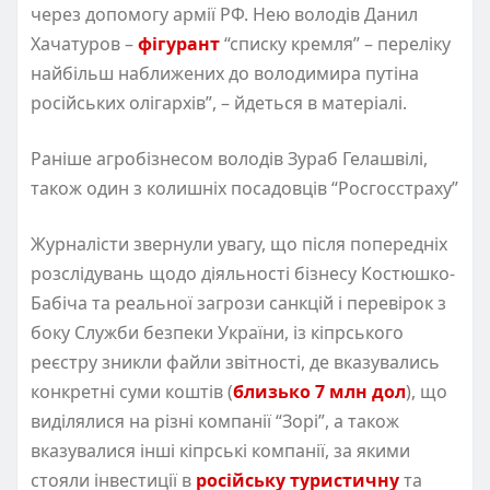
через допомогу армії РФ. Нею володів Данил
Хачатуров –
фігурант
“списку кремля” – переліку
найбільш наближених до володимира путіна
російських олігархів”, – йдеться в матеріалі.
Раніше агробізнесом володів Зураб Гелашвілі,
також один з колишніх посадовців “Росгосстраху”
Журналісти звернули увагу, що після попередніх
розслідувань щодо діяльності бізнесу Костюшко-
Бабіча та реальної загрози санкцій і перевірок з
боку Служби безпеки України, із кіпрського
реєстру зникли файли звітності, де вказувались
конкретні суми коштів (
близько 7 млн дол
), що
виділялися на різні компанії “Зорі”, а також
вказувалися інші кіпрські компанії, за якими
стояли інвестиції в
російську туристичну
та