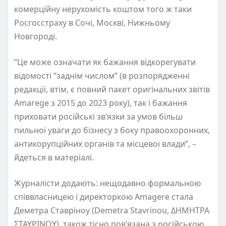
комерційну нерухомість коштом того ж таки
Росгосстраху в Сочі, Москві, Нижньому
Новгороді.
“Це може означати як бажання відкорегувати
відомості “заднім числом” (в розпорядженні
редакції, втім, є повний пакет оригінальних звітів
Amarege з 2015 до 2023 року), так і бажання
приховати російські звʼязки за умов більш
пильної уваги до бізнесу з боку правоохоронних,
антикорупційних органів та місцевої влади”, –
йдеться в матеріалі.
Журналісти додають: нещодавно формальною
співвласницею і директоркою Amagere стала
Деметра Ставріноу (Demetra Stavrinou, ΔΗΜΗΤΡΑ
ΣΤΑΥΡΙΝΟΥ), також тісно пов’язана з російською