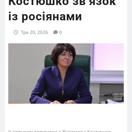
Костюшко звʼязок
із росіянами
Тра 20, 2026
0
У звітності депутатки з Житомира Костюшко