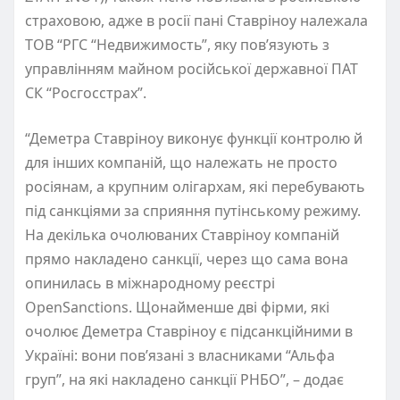
страховою, адже в росії пані Ставріноу належала
ТОВ “РГС “Недвижимость”, яку пов’язують з
управлінням майном російської державної ПАТ
СК “Росгосстрах”.
“Деметра Ставріноу виконує функції контролю й
для інших компаній, що належать не просто
росіянам, а крупним олігархам, які перебувають
під санкціями за сприяння путінському режиму.
На декілька очолюваних Ставріноу компаній
прямо накладено санкції, через що сама вона
опинилась в міжнародному реєстрі
OpenSanctions. Щонайменше дві фірми, які
очолює Деметра Ставріноу є підсанкційними в
Україні: вони повʼязані з власниками “Альфа
груп”, на які накладено санкції РНБО”, – додає