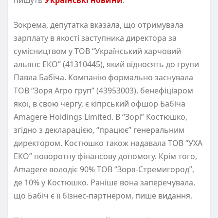
Зокрема, депутатка вказала, що отримувала
зарплату в якості заступника директора за
сумісництвом у ТОВ “Український харчовий
альянс ЕКО” (41310445), який відносять до групи
Павла Бабіча. Компанію формально заснувала
ТОВ “Зоря Агро груп” (43953003), бенефіціаром
якої, в свою чергу, є кіпрський офшор Бабіча
Amagere Holdings Limited. В “Зорі” Костюшко,
згідно з декларацією, “працює” генеральним
директором. Костюшко також надавала ТОВ “УХА
ЕКО” поворотну фінансову допомогу. Крім того,
Amagere володіє 90% ТОВ “Зоря-Стремигород”,
де 10% у Костюшко. Раніше вона заперечувала,
що Бабіч є її бізнес-партнером, пише видання.