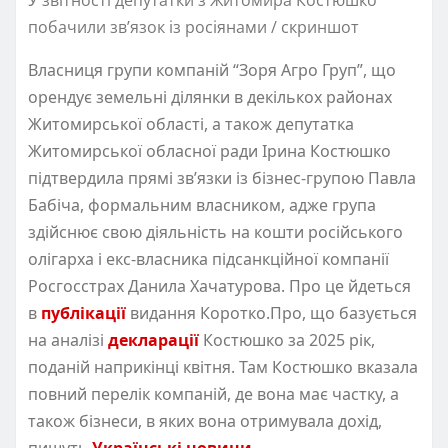
побачили звʼязок із росіянами / скриншот
Власниця групи компаній “Зоря Агро Груп”, що
орендує земельні ділянки в декількох районах
Житомирської області, а також депутатка
Житомирської обласної ради Ірина Костюшко
підтвердила прямі звʼязки із бізнес-групою Павла
Бабіча, формальним власником, адже група
здійснює свою діяльність на кошти російського
олігарха і екс-власника підсанкційної компанії
Росгосстрах Данила Хачатурова. Про це йдеться
в
публікації
видання Коротко.Про, що базується
на аналізі
декларації
Костюшко за 2025 рік,
поданій наприкінці квітня. Там Костюшко вказала
повний перелік компаній, де вона має частку, а
також бізнеси, в яких вона отримувала дохід,
пишуть
Українські новини
.