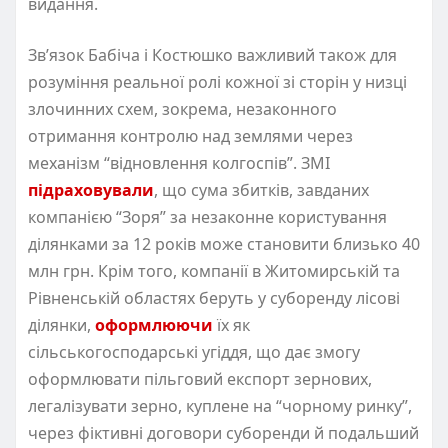
видання.
Звʼязок Бабіча і Костюшко важливий також для
розуміння реальної ролі кожної зі сторін у низці
злочинних схем, зокрема, незаконного
отримання контролю над землями через
механізм “відновлення колгоспів”. ЗМІ
підраховували
, що сума збитків, завданих
компанією “Зоря” за незаконне користування
ділянками за 12 років може становити близько 40
млн грн. Крім того, компанії в Житомирській та
Рівненській областях беруть у суборенду лісові
ділянки,
оформлюючи
їх як
сільськогосподарські угіддя, що дає змогу
оформлювати пільговий експорт зернових,
легалізувати зерно, куплене на “чорному ринку”,
через фіктивні договори суборенди й подальший