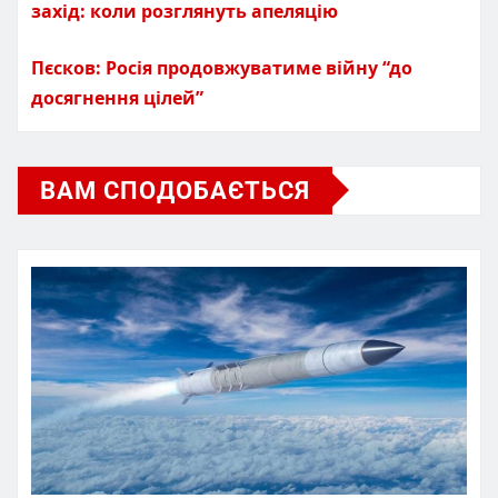
захід: коли розглянуть апеляцію
Пєсков: Росія продовжуватиме війну “до
досягнення цілей”
ВАМ СПОДОБАЄТЬСЯ