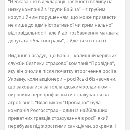
“Невказання в декларації наявності впливу на
низку компаній з “групи Бабіча” – є грубим
корупційним порушенням, що може призвести
не лише до адміністративної чи кримінальної
відповідальності, але й до позбавлення мандата
депутата обласної ради”, – йдеться в статті.
Видання нагадує, що Бабіч – колишній керівник
служби безпеки страхової компанії “Провідна”,
яку він очолив після початку вторгнення росії в
Україну, коли акціонери – російські бізнесмени,
що заховалися за голландським холдингом –
вирішили перепрофілювати страхування на
агробізнес. “Власником “Провідної” була
компанія Росгосстрах – один із найбільших
приватних гравців страхування в росії, який
перебуває під жорсткими санкціями, зокрема, і