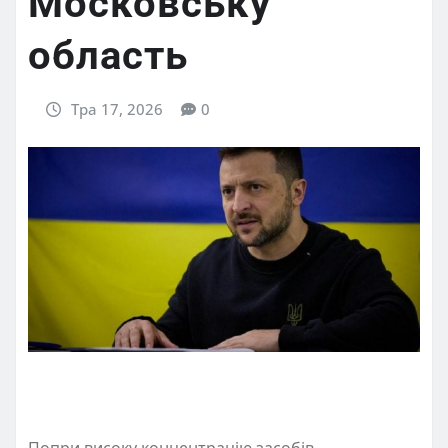
Московську
область
Тра 17, 2026
0
Попри високу концентрацію засобів