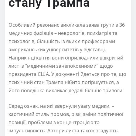
стану Трампа
Особливий резонанс викликала заява групи з 36
медичних фахівців – неврологів, психіатрів та
психологів, більшість із яких є професорами
американських університетів у відставці.
Наприкінці квітня вони оприлюднили відкритий
лист із “медичними занепокоєннями” щодо
президента США. У документі йдеться про те, що
психічний стан Трампа нібито погіршується, а
його поведінка викликає дедалі більше тривоги.
Серед ознак, на які звернули увагу медики, –
хаотичний стиль промов, різкі зміни політичної
позиції, проблеми з концентрацією та
імпульсивність. Автори листа також згадують