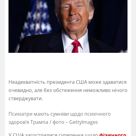
Неадекватність президента США може здаватися
очевидно, але без обстеження неможливо нічого
стверджувати.
Психіатри мають сумніви щодо психічного
здоров’я Трампа / фото – GettyImages
У США загострилися суперечки щодо
фізичного