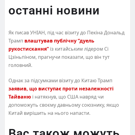
останні новини
Як писав УНІАН, під час візиту до Пекіна Дональд
Трамп
влаштував публічну “дуель
рукостискання”
із китайським лідером Сі
Цзіньпіном, прагнучи показати, що він тут
головний.
Однак за підсумками візиту до Китаю Трамп
заявив, що виступає проти незалежності
Тайваню
і натякнув, що США навряд чи
допоможуть своєму давньому союзнику, якщо
Китай вирішить на нього напасти.
Вас також можуть