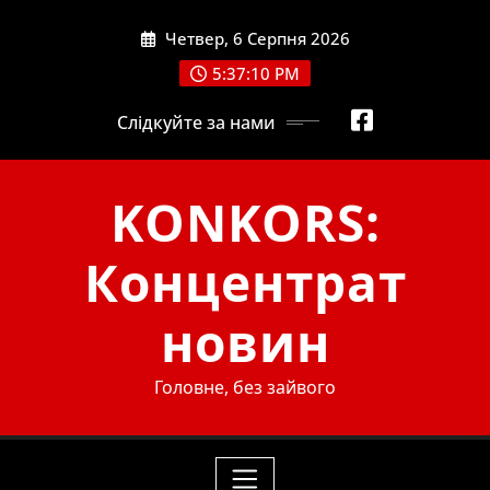
Skip
Четвер, 6 Серпня 2026
to
content
5:37:12 PM
Слідкуйте за нами
KONKORS:
Концентрат
новин
Головне, без зайвого