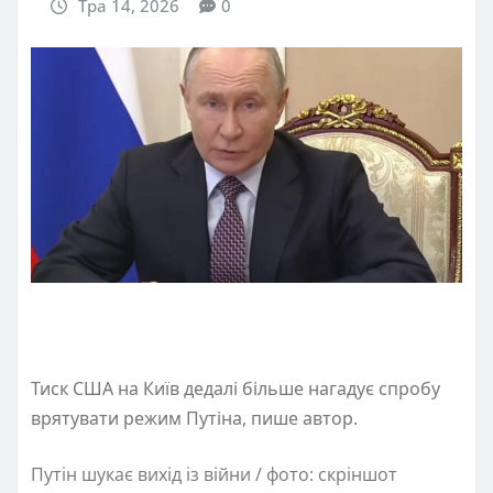
Тра 14, 2026
0
Тиск США на Київ дедалі більше нагадує спробу
врятувати режим Путіна, пише автор.
Путін шукає вихід із війни / фото: скріншот