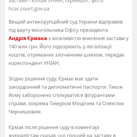
застави / Колаж УНІАН, скриншот, фото
hcac.court.gov.ua
Вищий антикорупційний суд України відправив
під варту ексочільника Офісу президента
Андрія Єрмака
з можливістю внесення застави у
140 млн грн. Його підозрюють у легалізації
коштів, отриманих злочинним шляхом, передає
кореспондент УНІАН.
Згідно рішення суду, Єрмак має здати
закордонний та дипломатичні паспорти. Також
йому заборонено спілкуватися фігурантами
справи, зокрема Тимуром Міндічем та Олексієм
Чернишовим.
Єрмак після рішення суду в коментарі
журналістам сказав, що грошей на заставу в