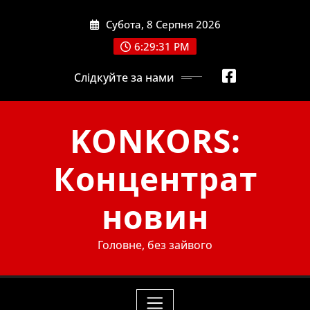
Skip
Субота, 8 Серпня 2026
to
content
6:29:33 PM
Слідкуйте за нами
KONKORS:
Концентрат
новин
Головне, без зайвого