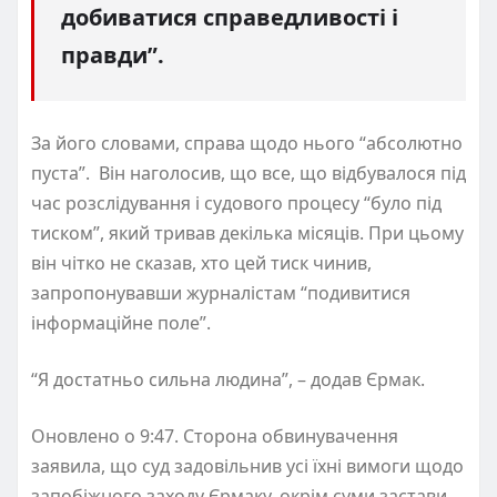
добиватися справедливості і
правди”.
За його словами, справа щодо нього “абсолютно
пуста”. Він наголосив, що все, що відбувалося під
час розслідування і судового процесу “було під
тиском”, який тривав декілька місяців. При цьому
він чітко не сказав, хто цей тиск чинив,
запропонувавши журналістам “подивитися
інформаційне поле”.
“Я достатньо сильна людина”, – додав Єрмак.
Оновлено о 9:47.
Сторона обвинувачення
заявила, що суд задовільнив усі їхні вимоги щодо
запобіжного заходу Єрмаку, окрім суми застави.