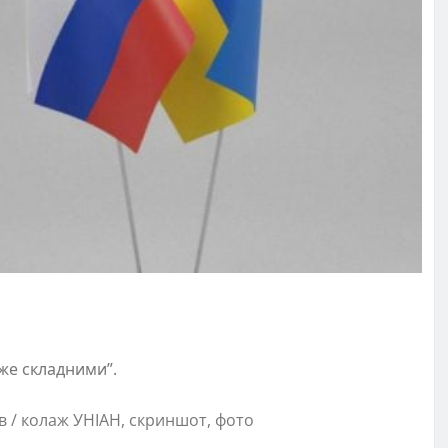
же складними”.
в / колаж УНІАН, скриншот, фото