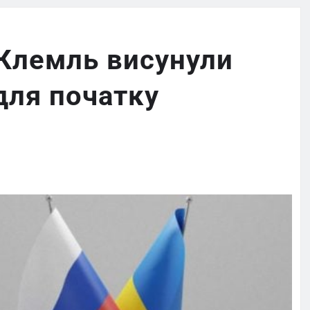
 Клемль висунули
для початку