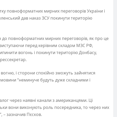
тку повноформатних мирних переговорів України і
еленський дав наказ ЗСУ покинути територію
р до повноформатних мирних переговорів, як про це
 виступаючи перед керівним складом МЗС РФ,
ипинити вогонь і покинути територію Донбасу,
прессекретар.
 вогню, і сторони спокійно зможуть зайнятися
емовини “неминуче будуть дуже складними і
алог через наявні канали з американцями. Ці
ільки вони виконують роль посередника, то через них
, – зазначив Пєсков.