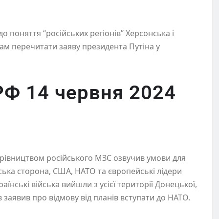
о поняття “російських регіонів” Херсонська і
вам перечитати заяву президента Путіна у
РФ 14 червня 2024
керівництвом російського МЗС озвучив умови для
нська сторона, США, НАТО та європейські лідери
їнські війська вийшли з усієї території Донецької,
їв заявив про відмову від планів вступати до НАТО.