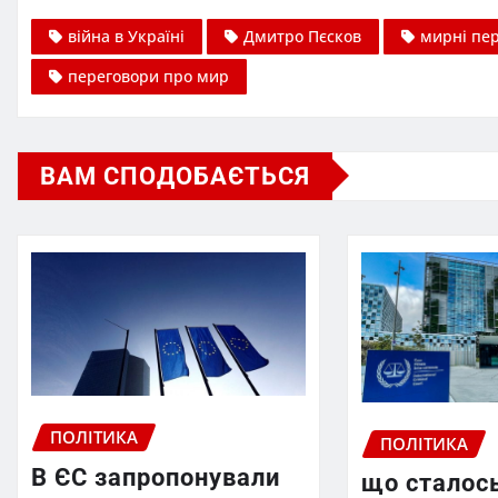
війна в Україні
Дмитро Пєсков
мирні пе
переговори про мир
ВАМ СПОДОБАЄТЬСЯ
ПОЛІТИКА
ПОЛІТИКА
В ЄС запропонували
що сталось