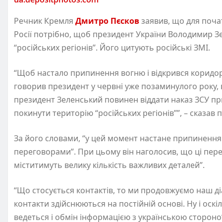
Речник Кремля
Дмитро Пєсков
заявив, що для поча
Росії потрібно, щоб президент України Володимир З
“російських регіонів”. Його цитують російські ЗМІ.
“Щоб настало припинення вогню і відкрився коридо
говорив президент у червні уже позаминулого року,
президент Зеленський повинен віддати наказ ЗСУ пр
покинути територію “російських регіонів””, – сказав 
За його словами, “у цей момент настане припинення
переговорами”. При цьому він наголосив, що ці пер
міститимуть велику кількість важливих деталей”.
“Що стосується контактів, то ми продовжуємо наш ді
контакти здійснюються на постійній основі. Ну і оск
ведеться і обмін інформацією з українською стороно”