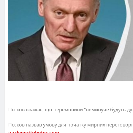
Пєсков вважає, що перемовини “неминуче будуть ду
Пєсков назвав умову для початку мирних переговорі
ua.depositphotos.com