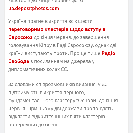
кластерів до кінця червня/ фото
ua.depositphotos.com
Україна прагне відкриття всіх шести
переговорних кластерів щодо вступу в
Євросоюз
до кінця червня, до завершення
головування Кіпру в Раді Євросоюзу, однак дві
країни виступають проти. Про це пише
Радіо
Свобода
з посиланням на джерела у
дипломатичних колах ЄС.
За словами співрозмовників видання, у ЄС
підтримують відкриття першого,
фундаментального кластеру “Основи” до кінця
червня. При цьому дві держави пропонують
відкласти відкриття інших п’яти кластерів –
попередньо до осені.