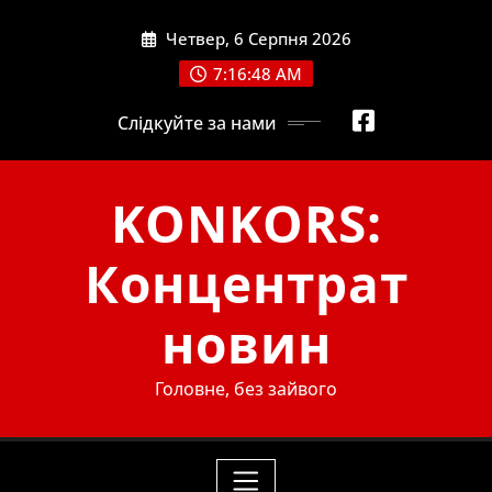
Skip
Четвер, 6 Серпня 2026
to
content
7:16:49 AM
Слідкуйте за нами
KONKORS:
Концентрат
новин
Головне, без зайвого