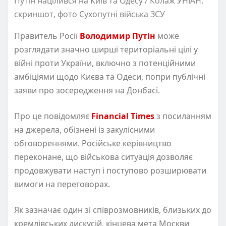
Путін націлився на Київ та Одесу / Колаж УНІАН,
скриншот, фото Сухопутні війська ЗСУ
Правитель Росії
Володимир Путін
може
розглядати значно ширші територіальні цілі у
війні проти України, включно з потенційними
амбіціями щодо Києва та Одеси, попри публічні
заяви про зосередження на Донбасі.
Про це повідомляє
Financial Times
з посиланням
на джерела, обізнені із закулісними
обговореннями. Російське керівництво
переконане, що військова ситуація дозволяє
продовжувати наступ і поступово розширювати
вимоги на переговорах.
Як зазначає один зі співрозмовників, близьких до
кремлівських дискусій, кінцева мета Москви