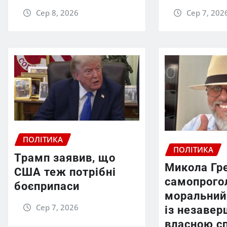
Сер 8, 2026
Сер 7, 202
ПОЛІТИКА
ПОЛІТИКА
Трамп заявив, що
Микола Гр
США теж потрібні
самопрого
боєприпаси
моральний
Сер 7, 2026
із незаве
власною с