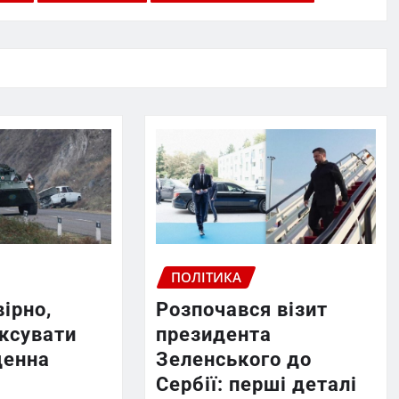
ПОЛІТИКА
вірно,
Розпочався візит
ексувати
президента
денна
Зеленського до
Сербії: перші деталі