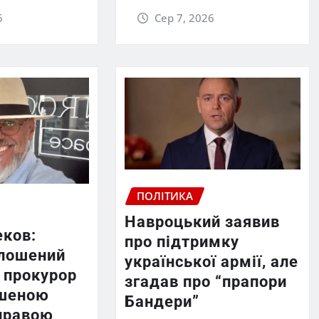
6
Сер 7, 2026
ПОЛІТИКА
Навроцький заявив
еков:
про підтримку
лошений
української армії, але
 прокурор
згадав про “прапори
ршеною
Бандери”
правою