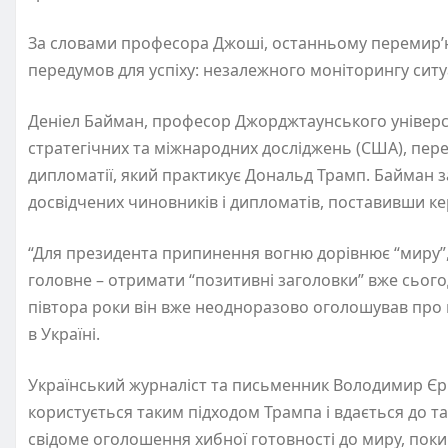
За словами професора Джоші, останньому перемир’ю
передумов для успіху: незалежного моніторингу ситуа
Деніел Байман, професор Джорджтаунського універс
стратегічних та міжнародних досліджень (США), пере
дипломатії, який практикує Дональд Трамп. Байман з
досвідчених чиновників і дипломатів, поставивши ке
“Для президента припинення вогню дорівнює “миру”,
головне – отримати “позитивні заголовки” вже сьогод
півтора роки він вже неодноразово оголошував про 
в Україні.
Український журналіст та письменник Володимир Єр
користується таким підходом Трампа і вдається до т
свідоме оголошення хибної готовності до миру, поки