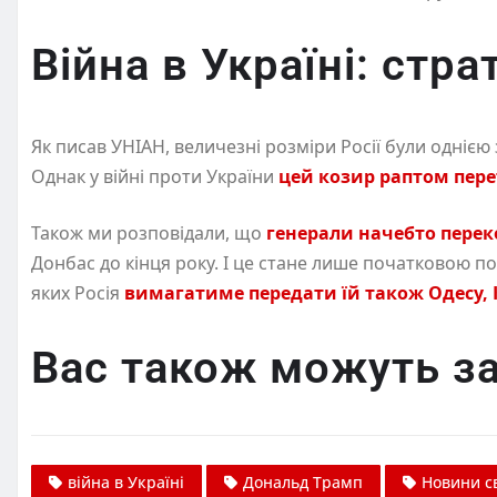
Війна в Україні: стра
Як писав УНІАН, величезні розміри Росії були однією 
Однак у війні проти України
цей козир раптом пере
Також ми розповідали, що
генерали начебто перек
Донбас до кінця року. І це стане лише початковою п
яких Росія
вимагатиме передати їй також Одесу, 
Вас також можуть за
війна в Україні
Дональд Трамп
Новини св