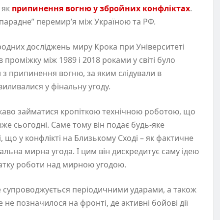
 як
припинення вогню у збройних конфліктах
.
“парадне” перемир’я між Україною та РФ.
одних досліджень миру Крока при Університеті
проміжку між 1989 і 2018 роками у світі було
 з припинення вогню, за яким слідували в
 виливалися у фінальну угоду.
цікаво займатися кропіткою технічною роботою, що
вже сьогодні. Саме тому він подає будь-яке
, що у конфлікті на Близькому Сході – як фактичне
інальна мирна угода. І цим він дискредитує саму ідею
атку роботи над мирною угодою.
ке супроводжується періодичними ударами, а також
 не позначилося на фронті, де активні бойові дії