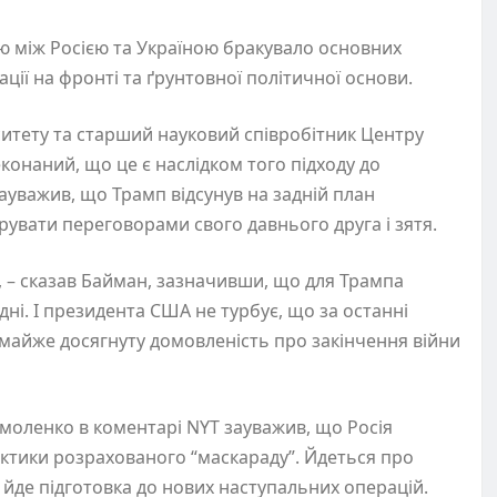
 між Росією та Україною бракувало основних
ції на фронті та ґрунтовної політичної основи.
итету та старший науковий співробітник Центру
конаний, що це є наслідком того підходу до
ауважив, що Трамп відсунув на задній план
рувати переговорами свого давнього друга і зятя.
 – сказав Байман, зазначивши, що для Трампа
ні. І президента США не турбує, що за останні
майже досягнуту домовленість про закінчення війни
моленко в коментарі NYT зауважив, що Росія
актики розрахованого “маскараду”. Йдеться про
 йде підготовка до нових наступальних операцій.