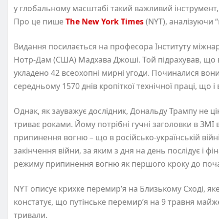
у глобальному масштабі такий важливий інструмент,
Про це пише
The New York Times
(NYT), аналізуючи 
Видання посилається на професора Інституту міжнар
Нотр-Дам (США) Мадхава Джоші. Той підрахував, що в 
укладено 42 всеохопні мирні угоди. Починалися вони
середньому 1570 днів кропіткої технічної праці, що і
Однак, як зауважує дослідник, Дональду Трампу не 
триває роками. Йому потрібні гучні заголовки в ЗМІ 
припинення вогню – що в російсько-українській війні
закінчення війни, за яким з дня на день послідує і ф
режиму припинення вогню як першого кроку до поч
NYT описує крихке перемир’я на Близькому Сході, я
констатує, що путінське перемир’я на 9 травня майже
тривали.