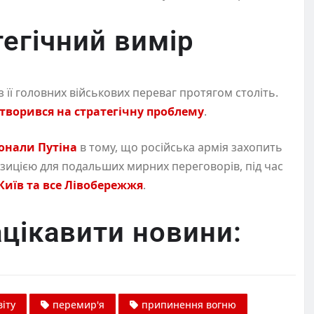
тегічний вимір
з її головних військових переваг протягом століть.
творився на стратегічну проблему
.
онали Путіна
в тому, що російська армія захопить
озицією для подальших мирних переговорів, під час
Київ та все Лівобережжя
.
цікавити новини:
іту
перемир'я
припинення вогню