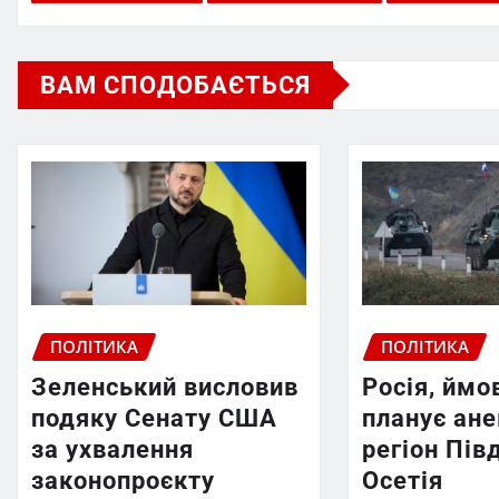
ВАМ СПОДОБАЄТЬСЯ
ПОЛІТИКА
ПОЛІТИКА
Зеленський висловив
Росія, ймо
подяку Сенату США
планує ан
за ухвалення
регіон Пів
законопроєкту
Осетія