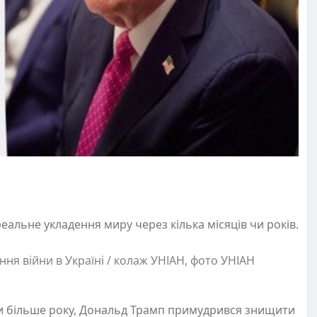
реальне укладення миру через кілька місяців чи років.
ння війни в Україні / колаж УНІАН, фото УНІАН
охи більше року, Дональд Трамп примудрився знищити