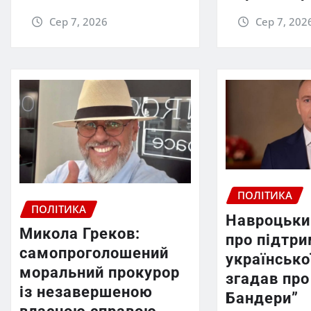
Сер 7, 2026
Сер 7, 202
ПОЛІТИКА
ПОЛІТИКА
Навроцьки
Микола Греков:
про підтр
самопроголошений
української
моральний прокурор
згадав про
із незавершеною
Бандери”