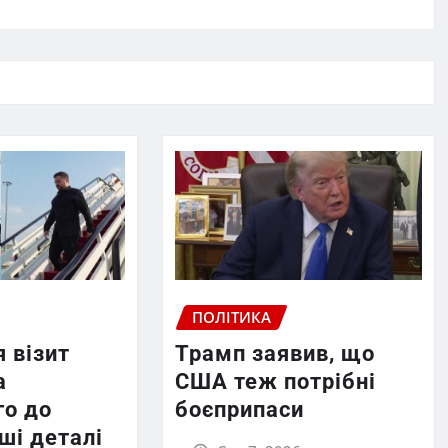
ПОЛІТИКА
 візит
Трамп заявив, що
а
США теж потрібні
го до
боєприпаси
рші деталі