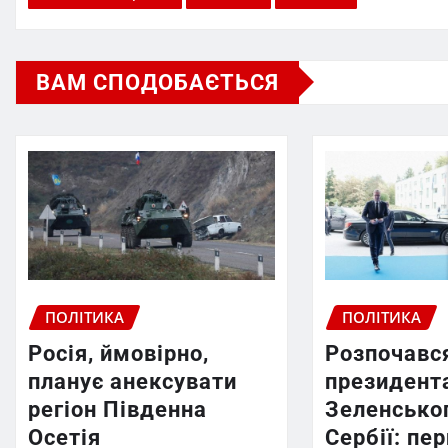
ВАМ СПОДОБАЄТЬСЯ
ПОЛІТИКА
ПОЛІТИКА
Росія, ймовірно,
Розпочався
планує анексувати
президент
регіон Південна
Зеленсько
Осетія
Сербії: пе