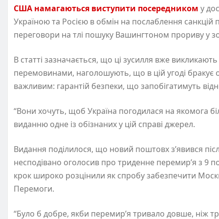
США намагаються виступити посередником
у до
Україною та Росією в обмін на послаблення санкцій
переговори на тлі пошуку Вашингтоном прориву у зо
В статті зазначається, що ці зусилля вже викликають
перемовинами, наголошують, що в цій угоді бракує 
важливим: гарантій безпеки, що запобігатимуть відно
“Вони хочуть, щоб Україна погодилася на якомога б
виданню одне із обізнаних у цій справі джерел.
Видання поділилося, що новий поштовх з’явився піс
несподівано оголосив про триденне перемир’я з 9 по 
крок широко розцінили як спробу забезпечити Москв
Перемоги.
“Було б добре, якби перемир’я тривало довше, ніж тр