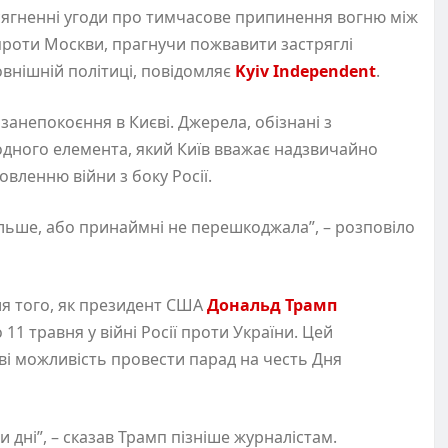
сягненні угоди про тимчасове припинення вогню між
 проти Москви, прагнучи пожвавити застряглі
внішній політиці, повідомляє
Kyiv Independent
.
 занепокоєння в Києві. Джерела, обізнані з
одного елемента, який Київ вважає надзвичайно
вленню війни з боку Росії.
ільше, або принаймні не перешкоджала”, – розповіло
ля того, як президент США
Дональд Трамп
11 травня у війні Росії проти України. Цей
і можливість провести парад на честь Дня
и дні”, – сказав Трамп пізніше журналістам.