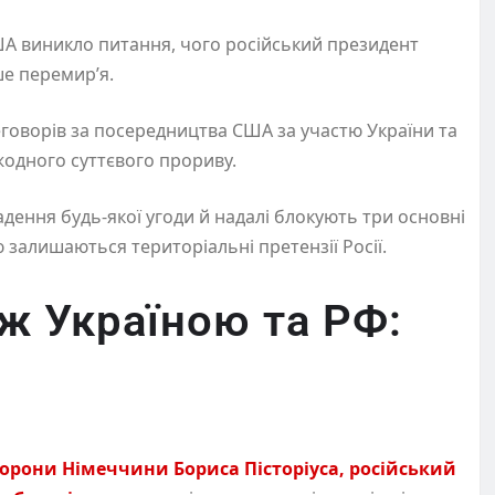
ША виникло питання, чого російський президент
ше перемир’я.
еговорів за посередництва США за участю України та
жодного суттєвого прориву.
ладення будь-якої угоди й надалі блокують три основні
залишаються територіальні претензії Росії.
ж Україною та РФ:
борони Німеччини Бориса Пісторіуса, російський