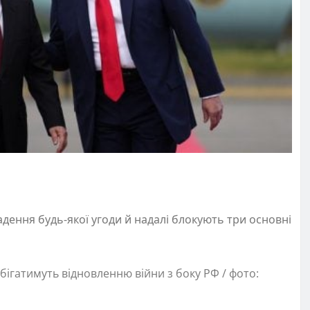
ладення будь-якої угоди й надалі блокують три основні
бігатимуть відновленню війни з боку РФ / фото: