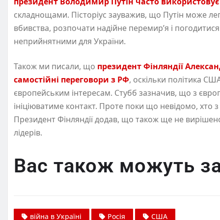
президент Володимир Путін часто використовує
складнощами. Пісторіус зауважив, що Путін може лег
вбивства, розпочати надійне перемир’я і погодитися
неприйнятними для України.
Також ми писали, що
президент Фінляндії Алекса
самостійні переговори з РФ
, оскільки політика США
європейським інтересам. Стубб зазначив, що з євр
ініціюватиме контакт. Проте поки що невідомо, хто з 
Президент Фінляндії додав, що також ще не вирішено
лідерів.
Вас також можуть за
війна в Україні
Росія
США