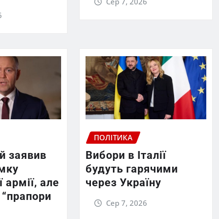
Сер 7, 2026
6
ПОЛІТИКА
й заявив
Вибори в Італії
имку
будуть гарячими
 армії, але
через Україну
 “прапори
Сер 7, 2026